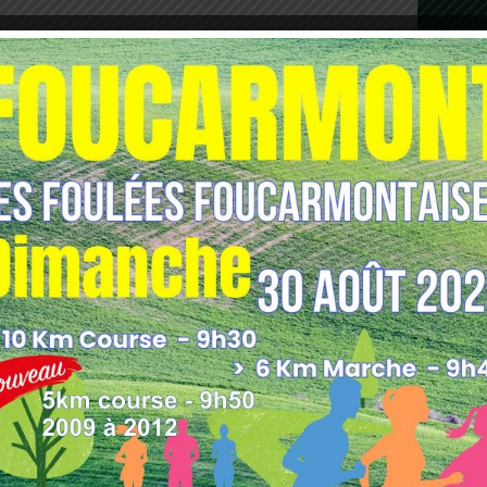
4 ans
e et l’autorisation parentale (documents fournis pas nos services)
si vous en avez : raquette de tennis, de tennis de table, un jeu 3