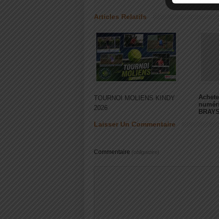
Articles Relatifs
Achete
TOURNOI MOLIENS KINDY
numér
2026
BRAY
Laisser Un Commentaire
Commentaire
(obligatoire)