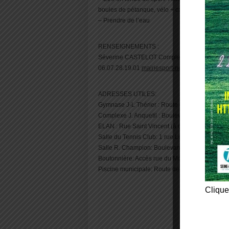
boules de pétanque, vélo + casque…
– Prendre de l’eau
RENSEIGNEMENTS :
Séverine CASTELOT Complexe Jacques Anquetil,
06.07.28.19.01
mairiesport-neufchatel@orange
ADRESSES UTILES:
Gymnase J-L Thérier : Route de Londinières
Complexe J. Anquetil : Boulevard G. Eiffel
ELAN : Rue Saint Vincent (à côté de l’école pri
Salle du Tennis Club: 1 rue Léon Blum
Salle R. Champion: Boulevard Charvet
Boutonnière: Accès rue du Moulin Bleu ou Boul
Piscine municipale: Route de Londinières
Clique