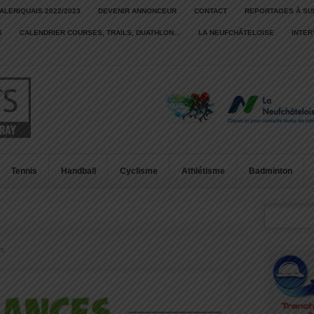
ALERIQUAIS 2022/2023
DEVENIR ANNONCEUR
CONTACT
REPORTAGES À SU
S
CALENDRIER COURSES, TRAILS, DUATHLON…
LA NEUFCHÂTELOISE
INTE
Tennis
Handball
Cyclisme
Athlétisme
Badminton
ts