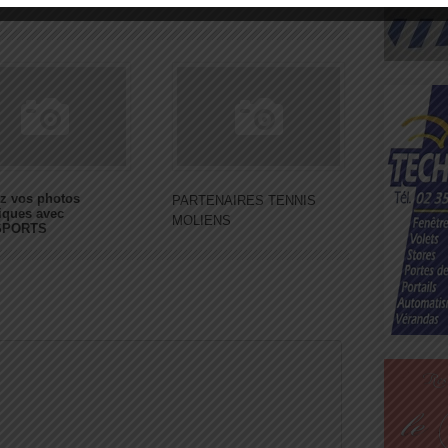
z vos photos
PARTENAIRES TENNIS
iques avec
MOLIENS
SPORTS