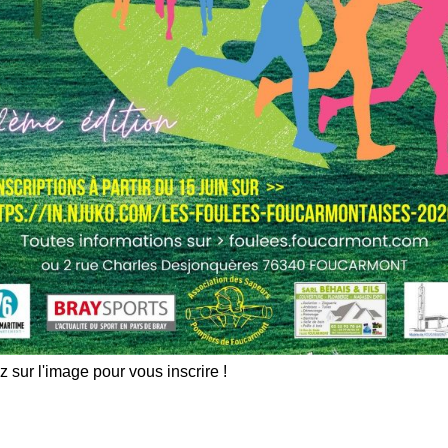
 accès salle bleue Boulevard G. Eiffel 02.35.94.64.52 /
.fr
maire)
evard Maréchal Joffre
z sur l'image pour vous inscrire !