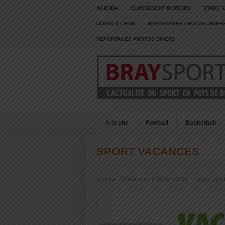
AGENDA
CLASSEMENT BUTEURS
STADE V
CLUBS & LIENS
REPORTAGES PHOTOS DIVER
REPORTAGES PHOTOS DIVERS
A la une
Football
Basketball
SPORT VACANCES
Écrit par :
Christophe
|
10 avril 2014
|
Dans :
Spor