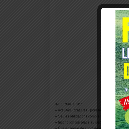
INFORMATIONS:
– Activités «gratuites» pour les jeunes de 6 à 1
– Seules obligations compléter la fiche sanitair
– Inscription sur place au début des activités
– Être en tenue de sport -Amener votre matériel 