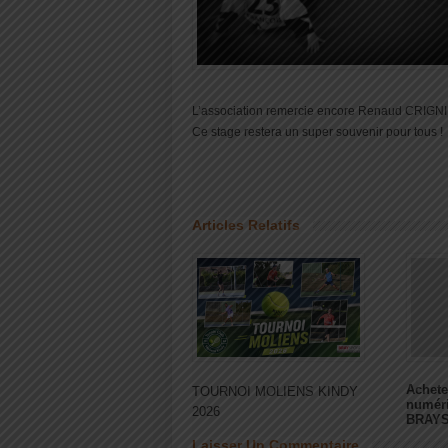
L’association remercie encore Renaud CRIGNIER
Ce stage restera un super souvenir pour tous !
Articles Relatifs
Achete
TOURNOI MOLIENS KINDY
numér
2026
BRAY
Laisser Un Commentaire