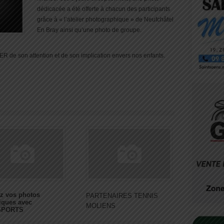
dédicacée a été offerte à chacun des participants
grâce à « l’atelier photographique » de Neufchâtel
En Bray ainsi qu’une photo de groupe.
 de son attention et de son implication envers nos enfants.
z vos photos
PARTENAIRES TENNIS
iques avec
MOLIENS
SPORTS