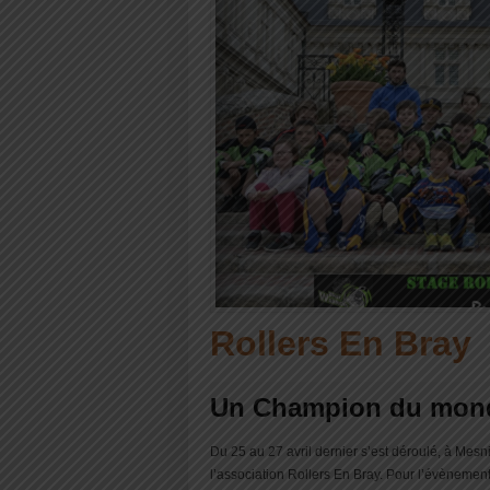
Rollers En Bray
Un Champion du monde
Du 25 au 27 avril dernier s’est déroulé, à Mesn
l’association Rollers En Bray. Pour l’évèneme