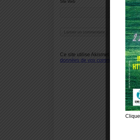
Site Web
Ce site utilise Akismet pour réduire 
données de vos commentaires sont u
Clique