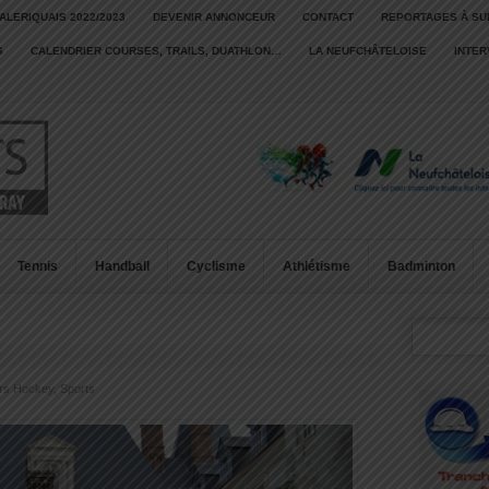
ALERIQUAIS 2022/2023
DEVENIR ANNONCEUR
CONTACT
REPORTAGES À SU
S
CALENDRIER COURSES, TRAILS, DUATHLON…
LA NEUFCHÂTELOISE
INTE
Tennis
Handball
Cyclisme
Athlétisme
Badminton
ers Hockey
,
Sports