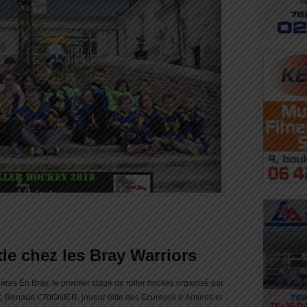
 chez les Bray Warriors
ières En Bray, le premier stage de roller hockey organisé par
nt, Renaud CRIGNIER, joueur élite des Ecureuils d’Amiens et