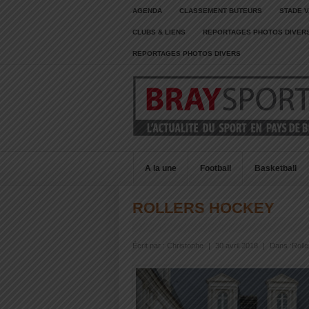
AGENDA
CLASSEMENT BUTEURS
STADE V
CLUBS & LIENS
REPORTAGES PHOTOS DIVER
REPORTAGES PHOTOS DIVERS
A la une
Football
Basketball
ROLLERS HOCKEY
Écrit par :
Christophe
|
30 avril 2018
|
Dans :
Roll