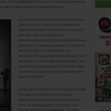
ce, a fait le déplacement et a pris en charge les 31 joueurs et
ueurs des Caribous de Boos se sont joints à nous.
Les enfants ont débuté ce stage avec des étoiles
plein les yeux à la vue de leur champion mais
rapidement l’émotion a laissé place au travail. En
effet, venu avec un programme de
perfectionnement intensif, le coach éphémère des
Bray Warriors a apporté au groupe, au travers de
ces 3 jours, tout son savoir-faire et son
expérience. Physique, technique et tactique, tout a
été abordé lors de ce stage. La bienveillance, les
nombreux conseils prodigués et le goût de l’effort
ont permis à chaque enfant de se dépasser et de
donner le meilleur.
L’association Rollers en Bray, à l’initiative de cette
rencontre, a su prendre soin de tous les
participants en offrant un gouter bien mérité à
l’issue de chaque journée ! Par ailleurs, pour
finaliser ces 3 jours exceptionnels, une photo