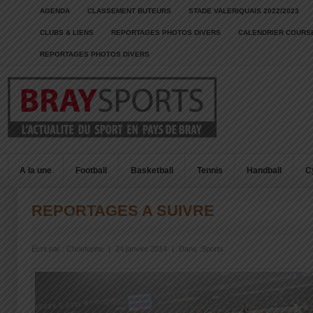
AGENDA
CLASSEMENT BUTEURS
STADE VALERIQUAIS 2022/2023
CLUBS & LIENS
REPORTAGES PHOTOS DIVERS
CALENDRIER COURSE
REPORTAGES PHOTOS DIVERS
A la une
Football
Basketball
Tennis
Handball
C
REPORTAGES A SUIVRE
Écrit par :
Christophe
|
24 janvier 2014
|
Dans :
Sports