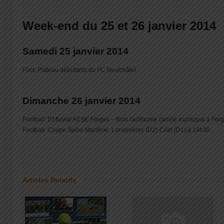
Week-end du 25 et 26 janvier 2014
Samedi 25 janvier 2014
Foot: Plateau débutants du FC Neufchâtel
Dimanche 26 janvier 2014
Football: D1fluvial ACBE Forges – Bois Guillaume (arrêté municipal à For
Football: Coupe Seine Maritime: Londinières (D2)-Criel (D1) à 14h30
Articles Relatifs