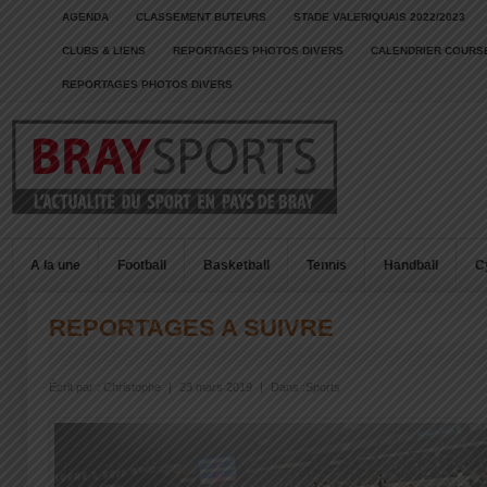
AGENDA
CLASSEMENT BUTEURS
STADE VALERIQUAIS 2022/2023
CLUBS & LIENS
REPORTAGES PHOTOS DIVERS
CALENDRIER COURSE
REPORTAGES PHOTOS DIVERS
A la une
Football
Basketball
Tennis
Handball
C
REPORTAGES A SUIVRE
Écrit par :
Christophe
|
23 mars 2019
|
Dans :
Sports