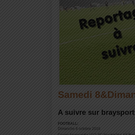
Samedi 8&Diman
A suivre sur braysport
FOOTBALL:
Dimanche 8 octobre 2016