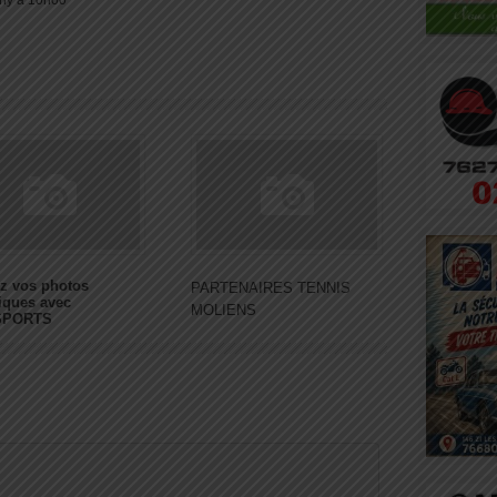
hy à 10h00
z vos photos
PARTENAIRES TENNIS
iques avec
MOLIENS
SPORTS