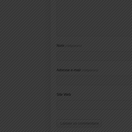
Nom
(obligatoire)
Adresse e-mail
(obligatoire)
Site Web