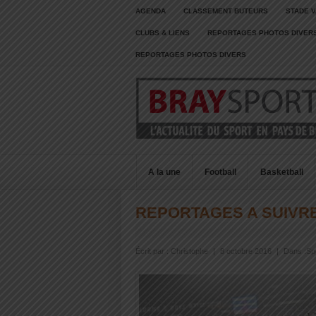
AGENDA
CLASSEMENT BUTEURS
STADE V
CLUBS & LIENS
REPORTAGES PHOTOS DIVER
REPORTAGES PHOTOS DIVERS
A la une
Football
Basketball
REPORTAGES A SUIVR
Écrit par :
Christophe
|
8 octobre 2016
|
Dans :
Sp