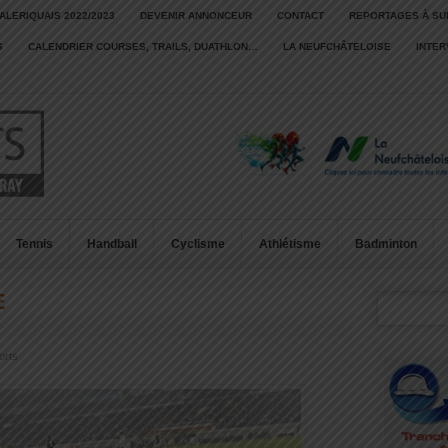
ALERIQUAIS 2022/2023
DEVENIR ANNONCEUR
CONTACT
REPORTAGES À SU
S
CALENDRIER COURSES, TRAILS, DUATHLON…
LA NEUFCHÂTELOISE
INTE
Tennis
Handball
Cyclisme
Athlétisme
Badminton
E
orts