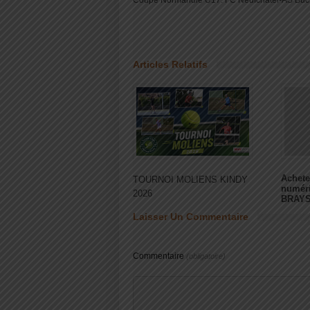
Coupe Normandie U17: FC Neufchâtel-AS Buc
Articles Relatifs
Achete
TOURNOI MOLIENS KINDY
numér
2026
BRAY
Laisser Un Commentaire
Commentaire
(obligatoire)