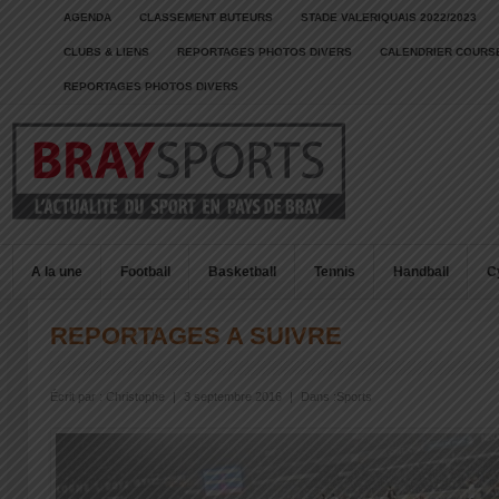
AGENDA
CLASSEMENT BUTEURS
STADE VALERIQUAIS 2022/2023
CLUBS & LIENS
REPORTAGES PHOTOS DIVERS
CALENDRIER COURSE
REPORTAGES PHOTOS DIVERS
A la une
Football
Basketball
Tennis
Handball
C
REPORTAGES A SUIVRE
Écrit par :
Christophe
|
3 septembre 2016
|
Dans :
Sports