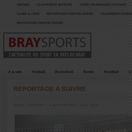
AGENDA
CLASSEMENT BUTEURS
STADE VALERIQUAIS 2022/2023
CLUBS & LIENS
REPORTAGES PHOTOS DIVERS
CALENDRIER COURSE
REPORTAGES PHOTOS DIVERS
A la une
Football
Basketball
Tennis
Handball
C
REPORTAGE A SUIVRE
Écrit par :
Christophe
|
11 novembre 2015
|
Dans :
Sports