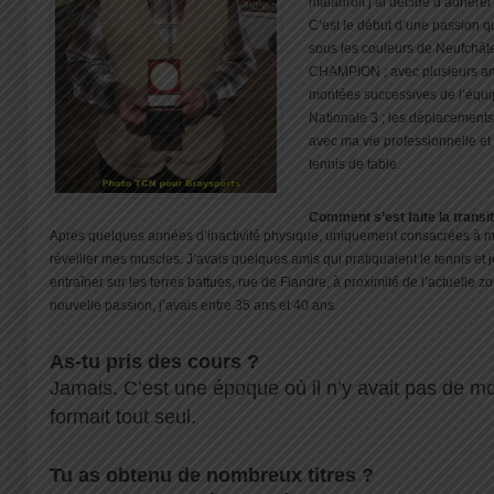
maladroit j’ai décidé d’adhérer 
C’est le début d’une passion q
sous les couleurs de Neufchâ
CHAMPION ; avec plusieurs am
montées successives de l’équi
Nationale 3 ; les déplacements 
avec ma vie professionnelle et
tennis de table.
Comment s’est faite la transit
Après quelques années d’inactivité physique, uniquement consacrées à mon 
réveiller mes muscles. J’avais quelques amis qui pratiquaient le tennis et 
entraîner sur les terres battues, rue de Flandre, à proximité de l’actuelle
nouvelle passion, j’avais entre 35 ans et 40 ans.
As-tu pris des cours ?
Jamais. C’est une époque où il n’y avait pas de mo
formait tout seul.
Tu as obtenu de nombreux titres ?