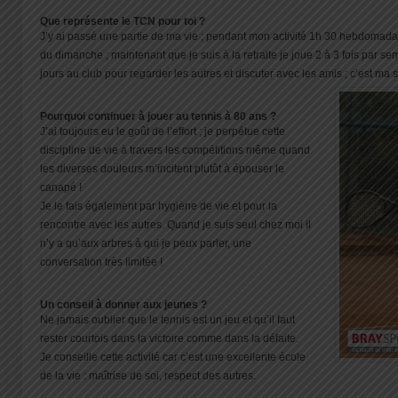
Que représente le TCN pour toi ?
J’y ai passé une partie de ma vie ; pendant mon activité 1h 30 hebdomadai
du dimanche ; maintenant que je suis à la retraite je joue 2 à 3 fois par se
jours au club pour regarder les autres et discuter avec les amis ; c’est m
Pourquoi continuer à jouer au tennis à 80 ans ?
J’ai toujours eu le goût de l’effort ; je perpétue cette
discipline de vie à travers les compétitions même quand
les diverses douleurs m’incitent plutôt à épouser le
canapé !
Je le fais également par hygiène de vie et pour la
rencontre avec les autres. Quand je suis seul chez moi il
n’y a qu’aux arbres à qui je peux parler, une
conversation très limitée !
Un conseil à donner aux jeunes ?
Ne jamais oublier que le tennis est un jeu et qu’il faut
rester courtois dans la victoire comme dans la défaite.
Je conseille cette activité car c’est une excellente école
de la vie : maîtrise de soi, respect des autres.