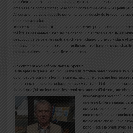
qu’il était souffrant le jour de la finale et qu’il fait partie des + de 80 ans,
organisée de compétitions ; JP est donc contraint de défier « les petits jeu
A l’occasion de cette nouvelle performance j’ai décidé de braquer les spots
d’une conversation.
Tous ceux qui côtoient JP LECERF ou tous ceux qui l’ont connu professio
théâtrales des ventes publiques devinent qu’un entretien avec JP est anim
beaucoup de verve et les mots s’enchaînent clamés d’une voix claire et g
précises, juste entrecoupées de parenthèses aussi longues qu’un chapitr
plein de malices, que je vous livre ci dessous :
JP, comment as-tu débuté dans le sport ?
Juste après la guerre , en 1945, je me suis retrouvé pensionnaire à Join 
qu’on peut le voir dans les films caricaturaux ; une discipline très rigour
permanence, des sorties uniquement aux vacances. Il fallait bien occuper so
football que j’ai pratiqué dans les premières années d’internat, une discipl
m’avantageait pas et où je cum
que je ne brillerais jamais da
que la pratique d’une activité
momentanément aux contraintes d
trouve autre chose. J’avais l’ha
pong » sous le préau avec les 