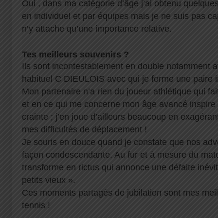
Oui , dans ma catégorie d’âge j’ai obtenu quelque
en individuel et par équipes mais je ne suis pas cap
n’y attache qu’une importance relative.
Tes meilleurs souvenirs ?
Ils sont incontestablement en double notamment 
habituel C DIEULOIS avec qui je forme une paire in
Mon partenaire n’a rien du joueur athlétique qui fai
et en ce qui me concerne mon âge avancé inspire p
crainte ; j’en joue d’ailleurs beaucoup en exagéran
mes difficultés de déplacement !
Je souris en douce quand je constate que nos adve
façon condescendante. Au fur et à mesure du matc
transforme en rictus qui annonce une défaite inévi
petits vieux ».
Ces moments partagés de jubilation sont mes meil
tennis !