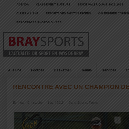
AGENDA
CLASSEMENT BUTEURS
STADE VALERIQUAIS 2022/2023
CLUBS & LIENS
REPORTAGES PHOTOS DIVERS
CALENDRIER COURSE
REPORTAGES PHOTOS DIVERS
A la une
Football
Basketball
Tennis
Handball
C
RENCONTRE AVEC UN CHAMPION D
Écrit par :
Christophe
|
1 avril 2015
|
Dans :
Sports
,
Tennis