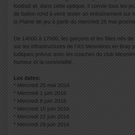
football et, dans cette optique, il convie tous les 
de ballon rond à venir tester un entraînement sur le
la Plaine de jeu à partir du mercredi 25 mai procha
De 14h00 à 17h00, les garçons et les filles nés de
sur les infrastructures de l’AS Mesnières en Bray 
ludiques prévus avec les coaches du club Mesnièro
humeur et la convivialité.
Les dates:
* Mercredi 25 mai 2016
* Mercredi 1 juin 2016
* Mercredi 8 juin 2016
* Mercredi 15 juin 2016
* Mercredi 22 juin 2016
* Mercredi 29 juin 2016