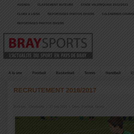
AGENDA
CLASSEMENT BUTEURS
STADE VALERIQUAIS 2022/2023
CLUBS & LIENS
REPORTAGES PHOTOS DIVERS
CALENDRIER COURSE
REPORTAGES PHOTOS DIVERS
A la une
Football
Basketball
Tennis
Handball
C
RECRUTEMENT 2016/2017
Écrit par :
Christophe
|
27 mai 2016
|
Dans :
Football
,
Sports