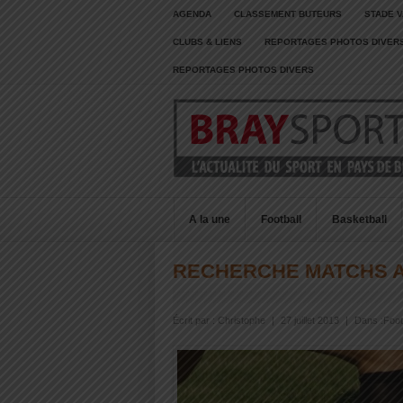
AGENDA
CLASSEMENT BUTEURS
STADE V
CLUBS & LIENS
REPORTAGES PHOTOS DIVER
REPORTAGES PHOTOS DIVERS
A la une
Football
Basketball
RECHERCHE MATCHS 
Écrit par :
Christophe
|
27 juillet 2013
|
Dans :
Foot