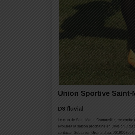
Union Sportive Saint-
D3 fluvial
Le club de Saint Martin Osmonville, recherche
évoluera la saison prochaine en Division 3 du d
contacter Sébastien Gromard au: 0619068063