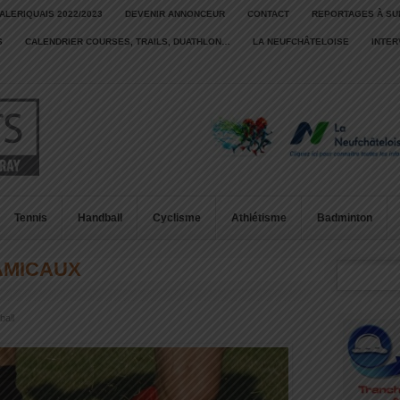
ALERIQUAIS 2022/2023
DEVENIR ANNONCEUR
CONTACT
REPORTAGES À SU
S
CALENDRIER COURSES, TRAILS, DUATHLON…
LA NEUFCHÂTELOISE
INTE
Tennis
Handball
Cyclisme
Athlétisme
Badminton
AMICAUX
ball