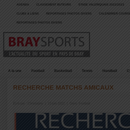
AGENDA
CLASSEMENT BUTEURS
STADE VALERIQUAIS 2022/2023
CLUBS & LIENS
REPORTAGES PHOTOS DIVERS
CALENDRIER COURSE
REPORTAGES PHOTOS DIVERS
A la une
Football
Basketball
Tennis
Handball
C
RECHERCHE MATCHS AMICAUX
Écrit par :
Christophe
|
13 juin 2022
|
Dans :
Football