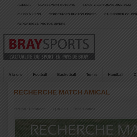
AGENDA
CLASSEMENT BUTEURS
STADE VALERIQUAIS 2022/2023
CLUBS & LIENS
REPORTAGES PHOTOS DIVERS
CALENDRIER COURSE
REPORTAGES PHOTOS DIVERS
A la une
Football
Basketball
Tennis
Handball
C
RECHERCHE MATCH AMICAL
Écrit par :
Christophe
|
21 juin 2021
|
Dans :
Football