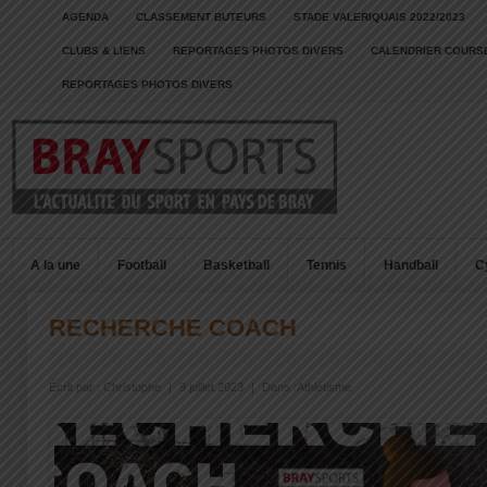
AGENDA
CLASSEMENT BUTEURS
STADE VALERIQUAIS 2022/2023
CLUBS & LIENS
REPORTAGES PHOTOS DIVERS
CALENDRIER COURSE
REPORTAGES PHOTOS DIVERS
A la une
Football
Basketball
Tennis
Handball
C
RECHERCHE COACH
Écrit par :
Christophe
|
9 juillet 2023
|
Dans :
Athlétisme