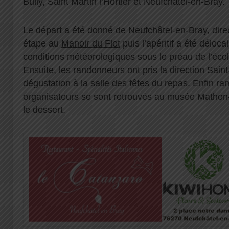
Bully, Saint Martin l’Hortier et Neufchâtel-en-Bray.
Le départ a été donné de Neufchâtel-en-Bray, dire
étape au
Manoir du Flot
puis l’apéritif a été déloca
conditions météorologiques sous le préau de l’écol
Ensuite, les randonneurs ont pris la direction Saint
dégustation à la salle des fêtes du repas. Enfin r
organisateurs se sont retrouvés au musée Mathon
le dessert.