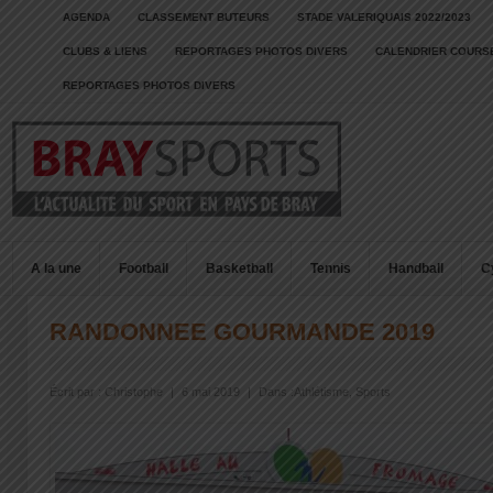
AGENDA
CLASSEMENT BUTEURS
STADE VALERIQUAIS 2022/2023
CLUBS & LIENS
REPORTAGES PHOTOS DIVERS
CALENDRIER COURSE
REPORTAGES PHOTOS DIVERS
A la une
Football
Basketball
Tennis
Handball
C
RANDONNEE GOURMANDE 2019
Écrit par :
Christophe
|
6 mai 2019
|
Dans :
Athlétisme
,
Sports