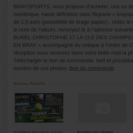
BRAYSPORTS, vous propose d’acheter, une ou de
numérique, haute définition sans filigrane « braysp
de 2.5 euro (possibilité de tirage papier) , notez 
le nom de l’album, renvoyez le à l’adresse suiv
BUNEL CHRISTOPHE-17 LA CLE DES CHAMPS
EN BRAY » accompagné du chèque à l’ordre de C
réception vous recevrez dans votre boite mail la p
Télécharger le bon de commande, tarif et procédur
numéro de vos photos:
Bon de commande
Articles Relatifs
Achetez vos photos
TOURNOI MOLIENS KINDY