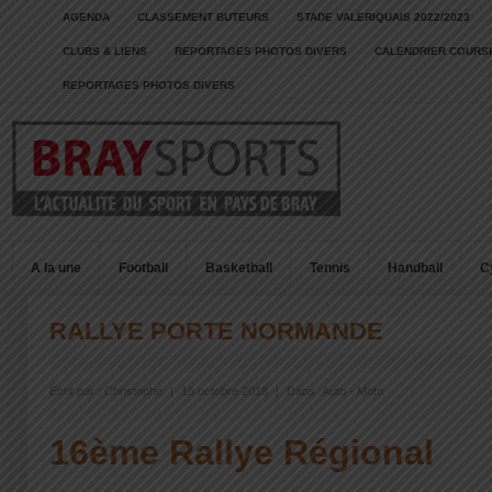
AGENDA
CLASSEMENT BUTEURS
STADE VALERIQUAIS 2022/2023
CLUBS & LIENS
REPORTAGES PHOTOS DIVERS
CALENDRIER COURSE
REPORTAGES PHOTOS DIVERS
A la une
Football
Basketball
Tennis
Handball
C
RALLYE PORTE NORMANDE
Écrit par :
Christophe
|
16 octobre 2018
|
Dans :
Auto - Moto
16ème Rallye Régional