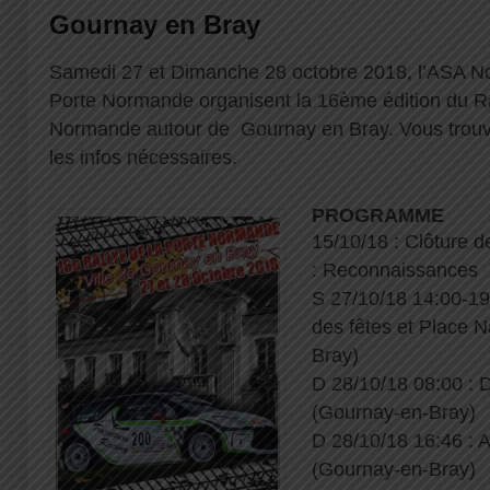
Gournay en Bray
Samedi 27 et Dimanche 28 octobre 2018, l’ASA No
Porte Normande organisent la 16ème édition du Ra
Normande autour de Gournay en Bray. Vous trouv
les infos nécessaires.
PROGRAMME
15/10/18 : Clôture 
: Reconnaissances
S 27/10/18 14:00-19:
des fêtes et Place 
Bray)
D 28/10/18 08:00 : D
(Gournay-en-Bray)
D 28/10/18 16:46 : A
(Gournay-en-Bray)