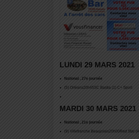
LUNDI 29 MARS 2021
National , 27e journée
(5) Orléans20h45SC Bastia (1) C+ Sport
MARDI 30 MARS 2021
National , 21e journée
(9) Villefranche Beaujolais20h00Red Star (4