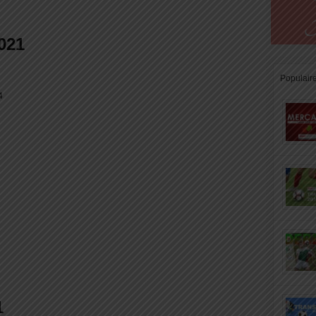
021
Populair
4
1