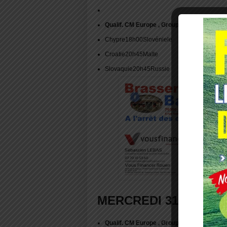
Qualif. CM Europe , Groupe H 3e journée
Chypre18h00Slovéniele
Croatie20h45Malte
Slovaquie20h45Russie
MERCREDI 31 MARS 2
Qualif. CM Europe , Groupe B 3e journée