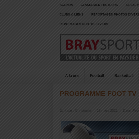
AGENDA
CLASSEMENT BUTEURS
STADE V
CLUBS & LIENS
REPORTAGES PHOTOS DIVER
REPORTAGES PHOTOS DIVERS
A la une
Football
Basketball
PROGRAMME FOOT TV
Écrit par :
Christophe
|
29 mars 2021
|
Dans :
Foot