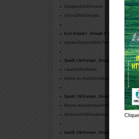
Espagne20h45Kosovo
Grèce20h45Géorgie
Euro Espoirs , Groupe C 3e journée
Islande Espoirs18h00 France Espoirs
Qualif. CM Europe , Groupe C 3e
Lituanie20h45Italie
Irlande du Nord20h45Bulgarie
Qualif. CM Europe , Groupe D 3e journée
Bosnie-Herzégovine20h45France M6
Ukraine20h45Kazakhstan
Clique
Qualif. CM Europe , Groupe F 3ejournée