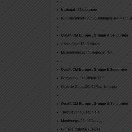
National , 25e journée
(6) Concarneau20h00Boulogne-sur-Mer (18
Qualif. CM Europe , Groupe A 3e journée
Azerbaïdjan18h00Serbie
Luxembourg20h45Portugal TFX
Qualif. CM Europe , Groupe E 3ejournée
Belgique20h45Biélorussie
Pays de Galles20h45Rép. tchèque
Qualif. CM Europe , Groupe G 3e journée
Turquie20h45Lettoniele
Monténégro20h45Norvège
Gibraltar20h45Pays-Bas