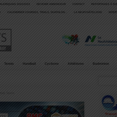
ALERIQUAIS 2022/2023
DEVENIR ANNONCEUR
CONTACT
REPORTAGES À SU
S
CALENDRIER COURSES, TRAILS, DUATHLON…
LA NEUFCHÂTELOISE
INTE
Tennis
Handball
Cyclisme
Athlétisme
Badminton
ball
,
Sports