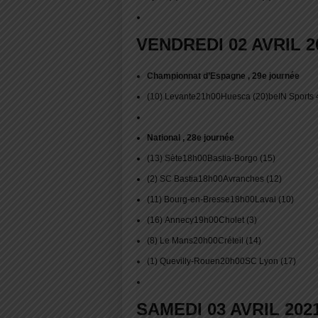
VENDREDI 02 AVRIL 2
Championnat d’Espagne , 29e journée
(10) Levante21h00Huesca (20)beIN Sports 
National , 28e journée
(13) Sète18h00Bastia-Borgo (15)
(2) SC Bastia18h00Avranches (12)
(11) Bourg-en-Bresse18h00Laval (10)
(16) Annecy19h00Cholet (3)
(8) Le Mans20h00Créteil (14)
(1) Quevilly-Rouen20h00SC Lyon (17)
SAMEDI 03 AVRIL 202