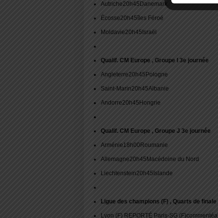
Autriche20h45Danemark
Écosse20h45îles Féroé
Moldavie20h45Israël
Qualif. CM Europe , Groupe I 3e journée
Angleterre20h45Pologne
Saint-Marin20h45Albanie
Andorre20h45Hongrie
Qualif. CM Europe , Groupe J 3e journée
Arménie18h00Roumanie
Allemagne20h45Macédoine du Nord
Liechtenstein20h45Islande
Ligue des champions (F) , Quarts de finale
Lyon (F) REPORTÉ Paris-SG (F)commentéalle