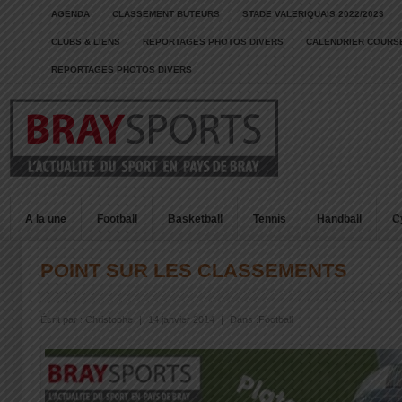
AGENDA
CLASSEMENT BUTEURS
STADE VALERIQUAIS 2022/2023
CLUBS & LIENS
REPORTAGES PHOTOS DIVERS
CALENDRIER COURSE
REPORTAGES PHOTOS DIVERS
A la une
Football
Basketball
Tennis
Handball
C
POINT SUR LES CLASSEMENTS
Écrit par :
Christophe
|
14 janvier 2014
|
Dans :
Football