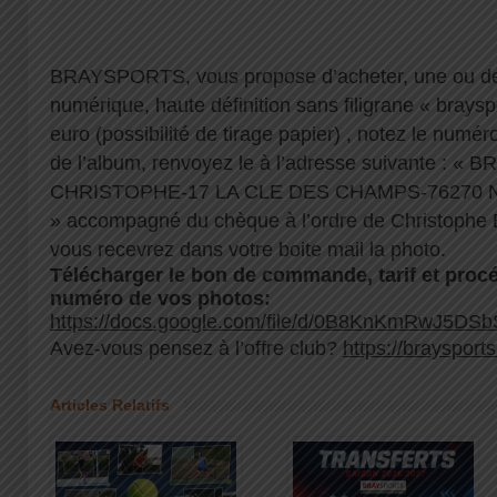
BRAYSPORTS, vous propose d’acheter, une ou de
numérique, haute définition sans filigrane « brayspo
euro (possibilité de tirage papier) , notez le numé
de l’album, renvoyez le à l’adresse suivante :
CHRISTOPHE-17 LA CLE DES CHAMPS-76270
» accompagné du chèque à l’ordre de Christophe 
vous recevrez dans votre boite mail la photo.
Télécharger le bon de commande, tarif et procé
numéro de vos photos:
https://docs.google.com/file/d/0B8KnKmRwJ5DS
Avez-vous pensez à l’offre club?
https://braysports
Articles Relatifs