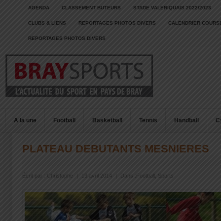
AGENDA
CLASSEMENT BUTEURS
STADE VALERIQUAIS 2022/2023
CLUBS & LIENS
REPORTAGES PHOTOS DIVERS
CALENDRIER COURSE
REPORTAGES PHOTOS DIVERS
A la une
Football
Basketball
Tennis
Handball
C
PLATEAU DEBUTANTS MESNIERES
Écrit par :
Christophe
|
13 avril 2014
|
Dans :
Football
,
Sports