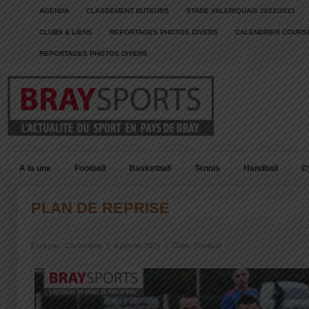
AGENDA
CLASSEMENT BUTEURS
STADE VALERIQUAIS 2022/2023
CLUBS & LIENS
REPORTAGES PHOTOS DIVERS
CALENDRIER COURSE
REPORTAGES PHOTOS DIVERS
A la une
Football
Basketball
Tennis
Handball
C
PLAN DE REPRISE
Écrit par :
Christophe
|
4 janvier 2021
|
Dans :
Football