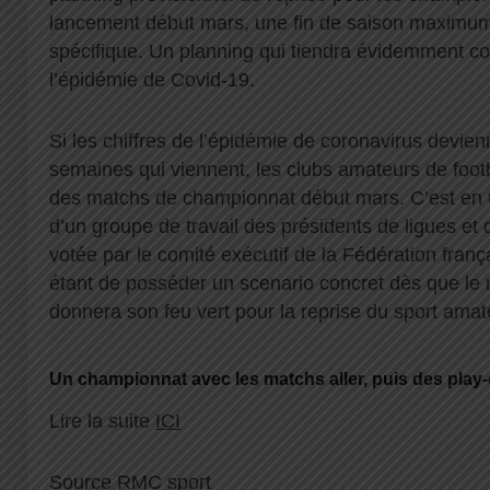
lancement début mars, une fin de saison maximum 
spécifique. Un planning qui tiendra évidemment co
l’épidémie de Covid-19.
Si les chiffres de l’épidémie de coronavirus devien
semaines qui viennent, les clubs amateurs de footb
des matchs de championnat début mars. C’est en to
d’un groupe de travail des présidents de ligues et d
votée par le comité exécutif de la Fédération frança
étant de posséder un scenario concret dès que le 
donnera son feu vert pour la reprise du sport ama
Un championnat avec les matchs aller, puis des play-
Lire la suite
ICI
Source RMC sport