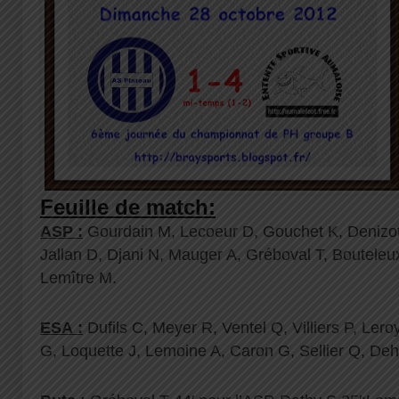
Feuille de match:
ASP :
Gourdain M, Lecoeur D, Gouchet K, Denizot 
Jallan D, Djani N, Mauger A, Gréboval T, Bouteleux
Lemître M.
ESA :
Dufils C, Meyer R, Ventel Q, Villiers P, Ler
G, Loquette J, Lemoine A, Caron G, Sellier Q, De