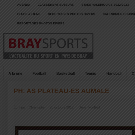
AGENDA
CLASSEMENT BUTEURS
STADE VALERIQUAIS 2022/2023
CLUBS & LIENS
REPORTAGES PHOTOS DIVERS
CALENDRIER COURSE
REPORTAGES PHOTOS DIVERS
A la une
Football
Basketball
Tennis
Handball
C
PH: AS PLATEAU-ES AUMALE
Écrit par :
Christophe
|
28 octobre 2012
|
Dans :
Football