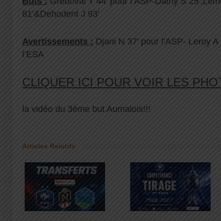
Buts :
Gréboval T 44′ pour l’ASP-Dathy S 25′;Lem
81’&Dehodent J 93′
Avertissements :
Djani N 37′ pour l’ASP- Leroy A 
l’ESA
CLIQUER ICI POUR VOIR LES PH
la vidéo du 3ème but Aumalois!!!
Articles Relatifs