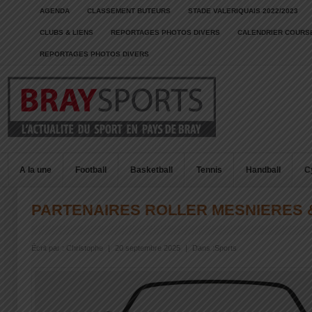
AGENDA
CLASSEMENT BUTEURS
STADE VALERIQUAIS 2022/2023
CLUBS & LIENS
REPORTAGES PHOTOS DIVERS
CALENDRIER COURSE
REPORTAGES PHOTOS DIVERS
A la une
Football
Basketball
Tennis
Handball
C
PARTENAIRES ROLLER MESNIERES 
Écrit par :
Christophe
|
20 septembre 2025
|
Dans :
Sports