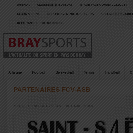
AGENDA
CLASSEMENT BUTEURS
STADE VALERIQUAIS 2022/2023
CLUBS & LIENS
REPORTAGES PHOTOS DIVERS
CALENDRIER COURSE
REPORTAGES PHOTOS DIVERS
A la une
Football
Basketball
Tennis
Handball
C
PARTENAIRES FCV-ASB
Écrit par :
Christophe
|
25 mars 2019
|
Dans :
Sports