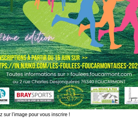
z vos photos
PARTENAIRES TENNIS
iques avec
MOLIENS
SPORTS
z sur l'image pour vous inscrire !