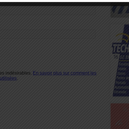
les indésirables.
En savoir plus sur comment les
tilisées
.