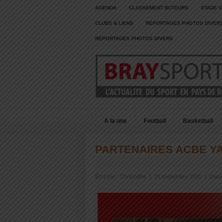
AGENDA
CLASSEMENT BUTEURS
STADE V
CLUBS & LIENS
REPORTAGES PHOTOS DIVER
REPORTAGES PHOTOS DIVERS
A la une
Football
Basketball
PARTENAIRES ACBE Y
Écrit par :
Christophe
|
21 septembre 2020
|
Dans