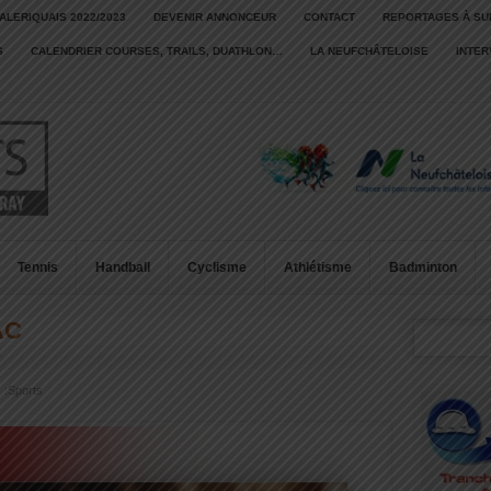
ALERIQUAIS 2022/2023
DEVENIR ANNONCEUR
CONTACT
REPORTAGES À SU
S
CALENDRIER COURSES, TRAILS, DUATHLON…
LA NEUFCHÂTELOISE
INTE
Tennis
Handball
Cyclisme
Athlétisme
Badminton
AC
 :
Sports