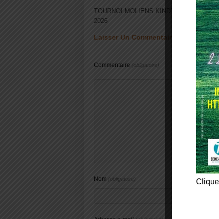
Achete
TOURNOI MOLIENS KINDY
numér
2026
BRAY
Laisser Un Commentaire
Commentaire
(obligatoire)
Nom
(obligatoire)
Clique