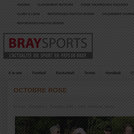
AGENDA
CLASSEMENT BUTEURS
STADE VALERIQUAIS 2022/2023
CLUBS & LIENS
REPORTAGES PHOTOS DIVERS
CALENDRIER COURSE
REPORTAGES PHOTOS DIVERS
A la une
Football
Basketball
Tennis
Handball
C
OCTOBRE ROSE
Écrit par :
Christophe
|
18 octobre 2025
|
Dans :
Athlétisme
,
Sports