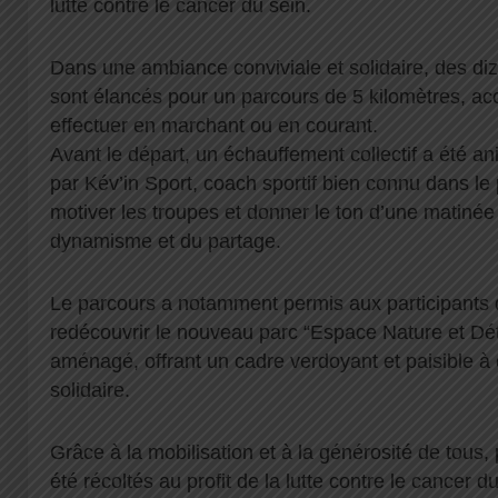
lutte contre le cancer du sein.
Dans une ambiance conviviale et solidaire, des diz
sont élancés pour un parcours de 5 kilomètres, acc
effectuer en marchant ou en courant.
Avant le départ, un échauffement collectif a été a
par Kév’in Sport, coach sportif bien connu dans le
motiver les troupes et donner le ton d’une matinée
dynamisme et du partage.
Le parcours a notamment permis aux participants 
redécouvrir le nouveau parc “Espace Nature et D
aménagé, offrant un cadre verdoyant et paisible à 
solidaire.
Grâce à la mobilisation et à la générosité de tous,
été récoltés au profit de la lutte contre le cancer d