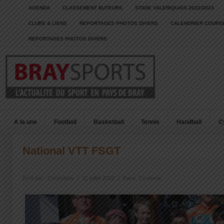
AGENDA
CLASSEMENT BUTEURS
STADE VALERIQUAIS 2022/2023
CLUBS & LIENS
REPORTAGES PHOTOS DIVERS
CALENDRIER COURSE
REPORTAGES PHOTOS DIVERS
A la une
Football
Basketball
Tennis
Handball
C
National VTT FSGT
Écrit par :
Christophe
|
11 juillet 2022
|
Dans :
Cyclisme