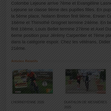
Colombe Lejeune arrive 7ème et Evangéline Lasn
Lejeune se classe 9ème des pupilles filles. En pup
la 5ème place, Nolann Breton finit 9ème, Erwan C
16ème et Thimothé Grognet termine 24ème. En b
finit 10ème, Louis Bellet termine 27ème et Axel 
6eme position pour Jérémy Carpentier et 7ème pl
dans la catégorie espoir. Chez les vétérans, Didier
21ème.
Articles Relatifs
L’HORNOYENNE 2026
DUATHLON DE MESNIÈRES
2025