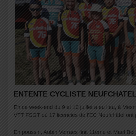
ENTENTE CYCLISTE NEUFCHATE
En ce week-end du 9 et 10 juillet a eu lieu, à Mes
VTT FSGT où 17 licencies de l’EC Neufchâtel ont p
En poussin, Aubin Verraes finit 11ème et Mael Bel