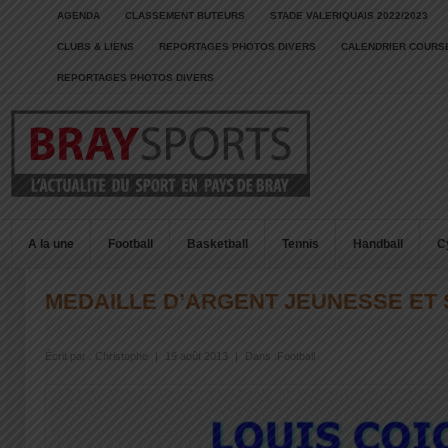
AGENDA
CLASSEMENT BUTEURS
STADE VALERIQUAIS 2022/2023
CLUBS & LIENS
REPORTAGES PHOTOS DIVERS
CALENDRIER COURSE
REPORTAGES PHOTOS DIVERS
A la une
Football
Basketball
Tennis
Handball
C
MEDAILLE D’ARGENT JEUNESSE ET
Écrit par :
Christophe
|
19 août 2013
|
Dans :
Football