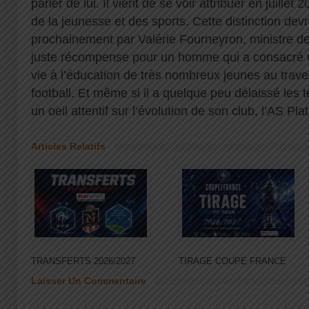
parler de lui. Il vient de se voir attribuer en juillet
de la jeunesse et des sports. Cette distinction devra
prochainement par Valérie Fourneyron, ministre de
juste récompense pour un homme qui a consacré u
vie à l’éducation de très nombreux jeunes au traver
football. Et même si il a quelque peu délaissé les te
un oeil attentif sur l’évolution de son club, l’AS Pla
Articles Relatifs
TRANSFERTS 2026/2027
TIRAGE COUPE FRANCE
Laisser Un Commentaire