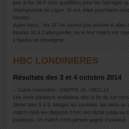
pas si les 16 F sont qualifiées pour les barrages qua
championnat de Ligue. Si oui, elles pourraient rec
heures.
Autre souci : les SF ne savent pas encore si elles 
heures 30 à Callengeville, ou si leur match est rep
il faudra se renseigner.
HBC LONDINIERES
Résultats des 3 et 4 octobre 2014
– 11ans masculins : DIEPPE 15- HBCL13
Les verts partaient ambitieux dès la fin du 1er tiers
2ème tiers 9 à 9. Malgré les conseils, les verts se
match mais les dieppois n’ont rien lâché jusqu’au 
jeunesse. Un match n’est jamais gagné d’avance.