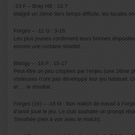
-13 F – Bray HB : 12-7
Malgré un 2ème tiers temps difficile, les locales on
Forges – -11 G : 3-15
Les plus jeunes confirment leurs bonnes dispositio
encore une certaine timidité …
Blangy – -16 F : 15-17
Peut-être un peu crispées par l’enjeu (une 2ème p
visiteuses n’ont pas développé leur jeu habituel. O
et … le résultat.
Forges (16) – -18 M : Bon match de travail à Forg
d’avoir joué le jeu. Le club souhaite un prompt rét
Timothée (rien à voir avec le match).