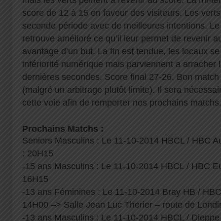
mais les verts peinent à revenir au score. La mi-tem
score de 12 à 15 en faveur des visiteurs. Les verts
seconde période avec de meilleures intentions. Le 
retrouve amélioré ce qu’il leur permet de revenir 
avantage d’un but. La fin est tendue, les locaux s
infériorité numérique mais parviennent a arracher l
dernières secondes. Score final 27-26. Bon match 
(malgré un arbitrage plutôt limite). Il sera nécessa
cette voie afin de remporter nos prochains matchs
Prochains Matchs :
Seniors Masculins : Le 11-10-2014 HBCL / HBC Auf
: 20H15
-15 ans Masculins : Le 11-10-2014 HBCL / HBC Eu 
16H15
-13 ans Féminines : Le 11-10-2014 Bray HB / HBC
14H00 –> Salle Jean Luc Therier – route de Londi
-13 ans Masculins : Le 11-10-2014 HBCL / Dieppe 