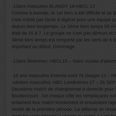
-13ans masculins BLANGY 18-HBCL 13
Comme à Aumale, le 1er tiers a été difficile et se 
Cela n’était pas facile à digérer pour une équipe q
depuis bien longtemps. Le 2ème tiers temps fût mie
était de 15 à 7. Le groupe ne s’est pas démuni et c
3ème tiers temps est remporté par les verts de 6 à 
important au début. Dommage
-13ans féminines: HBCL15 – Saint nicolas d’alier
-15 ans masculins Ententa nord 76 Dieppe 12 – 
-séniors masculins: HBC Londinieres 27 – 26 SEP
Deuxième match de championnat à domicile pour l
Bouttencourt . De chaque côté les remplaçants son
entament leur match timidement et encaissent rapi
moitié de la première période. La défense se ress