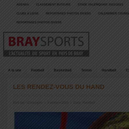
AGENDA
CLASSEMENT BUTEURS
STADE VALERIQUAIS 2022/2023
CLUBS & LIENS
REPORTAGES PHOTOS DIVERS
CALENDRIER COURSE
REPORTAGES PHOTOS DIVERS
A la une
Football
Basketball
Tennis
Handball
C
LES RENDEZ-VOUS DU HAND
Écrit par :
Christophe
|
6 octobre 2014
|
Dans :
Handball