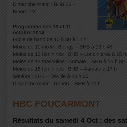
Dimanche matin : BHB 23 –
Bihorel 23
Programme des 10 et 11
octobre 2014
Ecole de hand de 10 h 30 à 12 h
Moins de 11 mixte : Blangy – BHB à 13 h 45
Moins de 13 féminines : BHB – Londinières à 15 h
Moins de 13 masculins : Aumale – BHB à 15 h 30
Moins de 15 féminines : BHB – Aumale à 17 h
Séniors : BHB – Déville à 20 h 30
Dimanche matin : Rouen – BHB à 10 h
HBC FOUCARMONT
Résultats du samedi 4 Oct : des sat