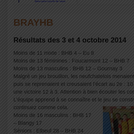
BRAYHB
Résultats des 3 et 4 octobre 2014
Moins de 11 mixte : BHB 4 – Eu 8
Moins de 13 féminines : Foucarmont 12 – BHB 7
Moins de 13 masculins : BHB 12 – Gournay 3
Malgré un jeu brouillon, les neufchatelois menaient
puis se reprenaient et creusaient l’écart au 2e : 10
une victoire 12 à 3. Attention à bien écouter les con
L’équipe apprend à se connaître et le jeu se constr
continuez comme cela.
Moins de 16 masculins : BHB 17
– Blangy 17
Séniors : Elbeuf 28 – BHB 24