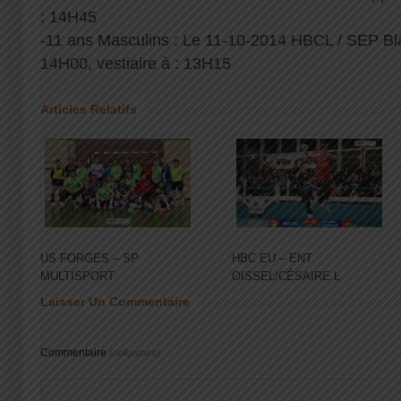
: 14H45
-11 ans Masculins : Le 11-10-2014 HBCL / SEP Bl
14H00, vestiaire à : 13H15
Articles Relatifs
US FORGES – SP
HBC EU – ENT
MULTISPORT
OISSEL/CÉSAIRE L
Laisser Un Commentaire
Commentaire
(obligatoire)