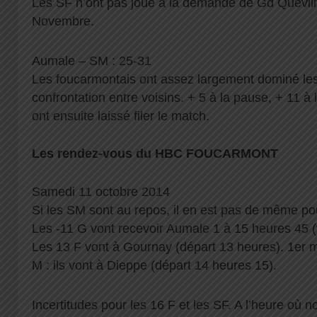
Les SF n’ont pas joué à la demande de Gd Quevill
Novembre.
Aumale – SM : 25-31
Les foucarmontais ont assez largement dominé les
confrontation entre voisins. + 5 à la pause, + 11 à 
ont ensuite laissé filer le match.
Les rendez-vous du HBC FOUCARMONT
Samedi 11 octobre 2014
Si les SM sont au repos, il en est pas de même po
Les -11 G vont recevoir Aumale 1 à 15 heures 45 (
Les 13 F vont à Gournay (départ 13 heures). 1er ma
M : ils vont à Dieppe (départ 14 heures 15).
Incertitudes pour les 16 F et les SF. A l’heure où n