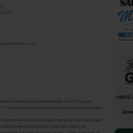
il
 à 15 h
à Callengeville à 14 h
tiaires 13 heures 15) (merci le karaté); les 11 F reçoivent
 13 F (2) auront Bonsecours comme partenaire de jeu (vestiaires
 auront besoin de tous leurs supporters et de toute leur énergie
 avait humilié les blanches au match aller. Depuis les
assement à un point devant les locales. Celles-ci ont donc un