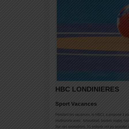
HBC LONDINIERES
Sport Vacances
Pendant les vacances, le HBCL a proposé 1 jo
multisports avec : tchoukball, basket, rugby, han
Sur ces animations, 51 enfants ont pu assister 