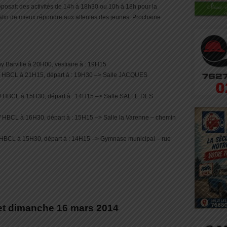
oposait des activités de 14h à 18h30 ou 10h à 18h pour la
afin de mieux répondre aux attentes des jeunes. Prochaine
 Barville à 20H00, vestiaire à : 19H15
e / HBCL à 21H15, départ à : 19H30 –> Salle JACQUES
 / HBCL à 15H30, départ à : 14H15 –> Salle SALLE DES
/ HBCL à 16H30, départ à : 15H15 –> Salle la Varenne – chemin
 HBCL à 15H30, départ à : 14H15 –> Gymnase municipal – rue
t dimanche 16 mars 2014