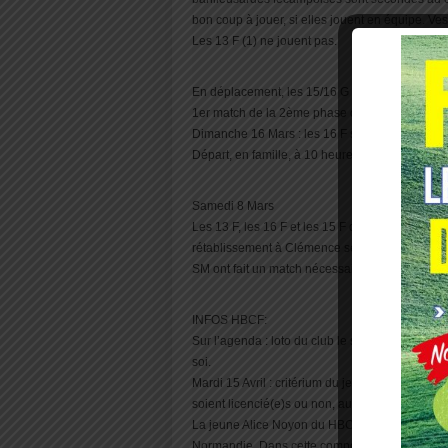
bon coup à jouer, si elles jouent en équipe. Ves
Les 13 F (1) ne jouent pas.
En déplacement, les 15/16 G vont à Dieppe (dép
1er match de la 2ème phase de leur championn
Dimanche 16 Mars : les 16 F seront à Gisors, p
Départ, en famille, à 10 heures.
Samedi 8 Mars
Les 13 F, les 16 F et les 15 F d’Aumale ont fai
rétablissement à Clémence sérieusement touc
SM ont fait un match nécessaire à Neufchâtel.
INFOS HBCF:
Sur l’agenda : loto du club le samedi 5 Avril. On
soi.
Mardi 15 Avril : critérium du jeune handballeur p
soient licencié(e)s ou non, au HBC F ou un autr
La jeune Alice Noyon du HBC F participait ce w
Normandie. Dans cette compétition dominée par