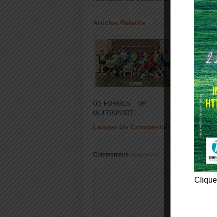
Articles Relatifs
US FORGES – SP
HBC E
MULTISPORT
OISSE
Laisser Un Commentaire
Commentaire
(obligatoire)
Clique