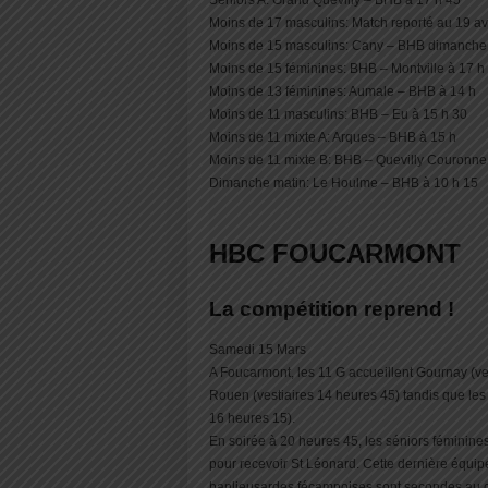
Séniors A: Grand Quevilly – BHB à 17 h 45
Moins de 17 masculins: Match reporté au 19 avr
Moins de 15 masculins: Cany – BHB dimanche
Moins de 15 féminines: BHB – Montville à 17 h
Moins de 13 féminines: Aumale – BHB à 14 h
Moins de 11 masculins: BHB – Eu à 15 h 30
Moins de 11 mixte A: Arques – BHB à 15 h
Moins de 11 mixte B: BHB – Quevilly Couronne 
Dimanche matin: Le Houlme – BHB à 10 h 15
HBC FOUCARMONT
La compétition reprend !
Samedi 15 Mars
A Foucarmont, les 11 G accueillent Gournay (ves
Rouen (vestiaires 14 heures 45) tandis que les
16 heures 15).
En soirée à 20 heures 45, les séniors féminines
pour recevoir St Léonard. Cette dernière équipe
banlieusardes fécampoises sont secondes au cl