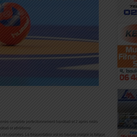
urnée complète perfectionnement handball et 2 après midis
dball et athlétisme.
à ces journées. La fréquentation est en hausse malgré la fatigue