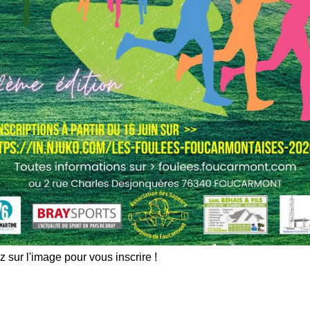
U – ENT
LES RENDEZ-VOUS DU
L/CÉSAIRE L
HAND
z sur l'image pour vous inscrire !