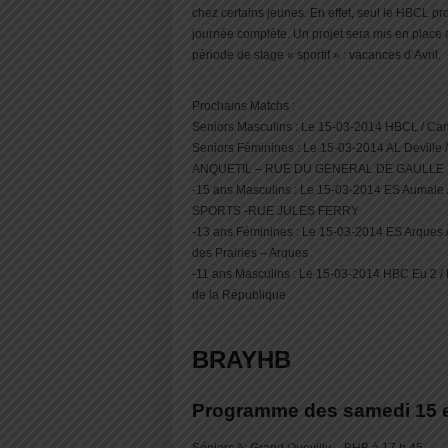
chez certains jeunes. En effet, seul le HBCL pr
journée complète. Un projet sera mis en place 
période de stage « sportif » : vacances d’Avril.
Prochains Matchs :
Seniors Masculins : Le 15-03-2014 HBCL / Cany
Seniors Féminines : Le 15-03-2014 AL Devill
ANQUETIL – RUE DU GENERAL DE GAULLE
-15 ans Masculins : Le 15-03-2014 ES Aumale
SPORTS -RUE JULES FERRY
-13 ans Féminines : Le 15-03-2014 ES Arques 
des Prairies – Arques
-11 ans Masculins : Le 15-03-2014 HBC Eu 2 /
de la République
BRAYHB
Programme des samedi 15 e