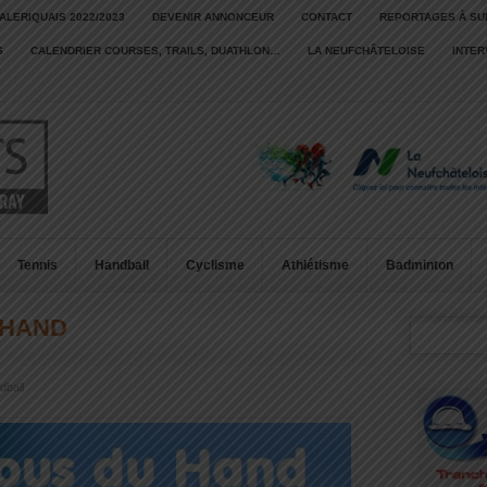
ALERIQUAIS 2022/2023
DEVENIR ANNONCEUR
CONTACT
REPORTAGES À SU
S
CALENDRIER COURSES, TRAILS, DUATHLON…
LA NEUFCHÂTELOISE
INTE
Tennis
Handball
Cyclisme
Athlétisme
Badminton
 HAND
dball