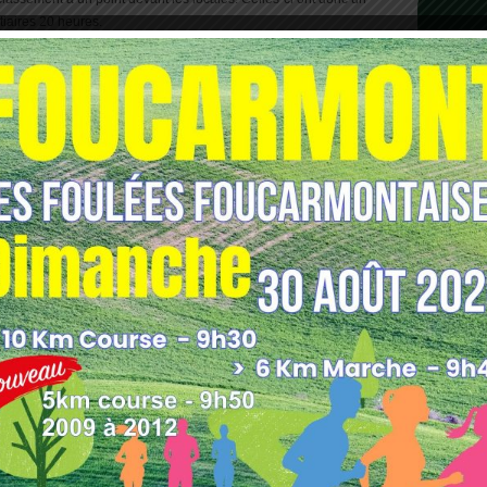
tiaires 20 heures.
art 13 heures 30), tandis que les séniors masculins joueront le
at à Barentin. Départ 17 heures 30.
our un match en retard (lever de rideau de match de séniors).
t un bon tournoi amical. Le club souhaite un prompt
hée au visage.
 peut d’ores et déjà réservé sa soirée et faire la pub autour de
our les garçons et filles né(e)s en 2002 et 2003, qu’ils (elles)
e club.
eek-end aux Inter-Ligues à Serris (77) avec la ligue de
 la Bretagne, la Normandie se classe 5ème. Bravo Alice !