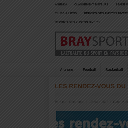
AGENDA
CLASSEMENT BUTEURS
STADE V
CLUBS & LIENS
REPORTAGES PHOTOS DIVER
REPORTAGES PHOTOS DIVERS
A la une
Football
Basketball
LES RENDEZ-VOUS DU
Écrit par :
Christophe
|
10 mars 2014
|
Dans :
Han