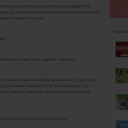
minées par une belle équipe visiteuse, elles atteignent le
 réagir. Les locales vont mettre le bleu de chauffe et remonter petit
ictoire en toute fin de match.
Populair
mps.
ersifier leur jeu face aux 2 « grandes » visiteuses.
t les locales avaient bien débuté la rencontre (11-6 au repos).
es qui vont prendre l’avantage (15-16 à la 43 ème min). Les
s une ambiance détestable, créée par les responsables de
ement s’imposer malgré le bon jeu des locaux.