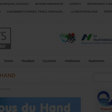
ALERIQUAIS 2022/2023
DEVENIR ANNONCEUR
CONTACT
REPORTAGES À SU
S
CALENDRIER COURSES, TRAILS, DUATHLON…
LA NEUFCHÂTELOISE
INTE
Tennis
Handball
Cyclisme
Athlétisme
Badminton
 HAND
Handball