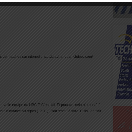
 de matches sur internet : http://brayhandball.clubeo.com/
uvelle équipe du HBC F. C’est fait. Et pourtant cela n’a pas été
ut d’avance au repos (12-11). Tout restait à faire. Et ils l’ont fait