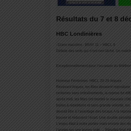
Résultats du 7 et 8 d
HBC Londinières
-11ans maculins : BRAY 11 – HBCL 9
Défaite des verts qui n’ont rien lâché. Un mat
Exceptionnellement pour l’occasion du télétho
Honneur Féminines: HBCL 20-26 Arques
Recevant Arques, les filles devaient reproduir
certaines sans entraînements, la reprise fut dif
après midi, les filles ont montré le mauvais cô
balles à répétitions et sans grande volonté, les 
devrait être à l’avantage des locaux.A la reprise
trouver et réduisent l’écart. Une double pénalit
L’enjeu était à notre portée mais encore des rég
l’année sur une bonne note … Résultat final 