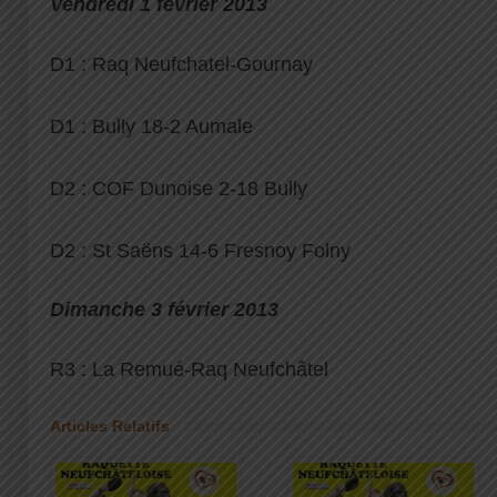
Vendredi 1 février 2013
D1 : Raq Neufchatel-Gournay
D1 : Bully 18-2 Aumale
D2 : COF Dunoise 2-18 Bully
D2 : St Saëns 14-6 Fresnoy Folny
Dimanche 3 février 2013
R3 : La Remué-Raq Neufchâtel
Articles Relatifs