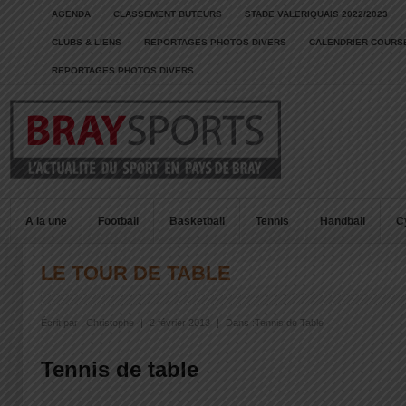
AGENDA
CLASSEMENT BUTEURS
STADE VALERIQUAIS 2022/2023
CLUBS & LIENS
REPORTAGES PHOTOS DIVERS
CALENDRIER COURSE
REPORTAGES PHOTOS DIVERS
A la une
Football
Basketball
Tennis
Handball
C
LE TOUR DE TABLE
Écrit par :
Christophe
|
2 février 2013
|
Dans :
Tennis de Table
Tennis de table