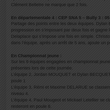
Clément Belletre ne marque que 2 fois.
En départementale 4 : CEP SNA 5 – Bully 3 : 05
Partage des points entre les deux équipes. Dylan
progression en s’imposant par deux fois et gagne 
Delaplace qui s’impose une fois en simple. Christ
dans l’équipe, après un arrêt de 5 ans, ajoute un po
En Championnat jeune :
Sur les 9 équipes engagées en championnat jeune,
présentes lors de cette journée.
L’équipe 2, Jordan MOUQUET et Dylan BECQUET 
poule 1
L’équipe 3, Rémi et Maxime DELARUE se classent
niveau 4.
L’équipe 4, Paul Mougeot et Mickael Letellier se 
resteront en poule 8.