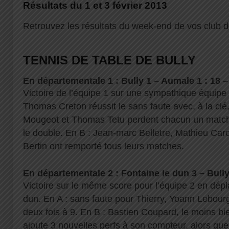
Résultats du 1 et 3 février 2013
Retrouvez les résultats du week-end de vos club de
TENNIS DE TABLE DE BULLY
En départementale 1 : Bully 1 – Aumale 1 : 18 –
Victoire de l’équipe 1 sur une sympathique équipe
Thomas Creton réussit le sans faute avec, à la cl
Mougeot et Thomas Tetu perdent chacun un match
le double. En B : Jean-marc Belletre, Mathieu Car
Bertin ont remporté tous leurs matches.
En départementale 2 : Fontaine le dun 3 – Bully 
Victoire sur le même score pour l’équipe 2 en dépl
dun. En A : sans faute pour Thierry, Yoann Lebourg
deux fois à 9. En B : Bastien Coupard, le moins bi
ajoute 3 nouvelles perfs à son compteur, alors que