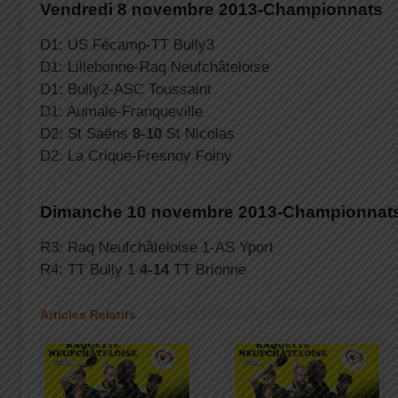
Vendredi 8 novembre 2013-Championnats
D1: US Fécamp-TT Bully3
D1: Lillebonne-Raq Neufchâteloise
D1: Bully2-ASC Toussaint
D1: Aumale-Franqueville
D2: St Saëns
8-10
St Nicolas
D2: La Crique-Fresnoy Folny
Dimanche 10 novembre 2013-Championnat
R3: Raq Neufchâteloise 1-AS Yport
R4: TT Bully 1
4-14
TT Brionne
Articles Relatifs