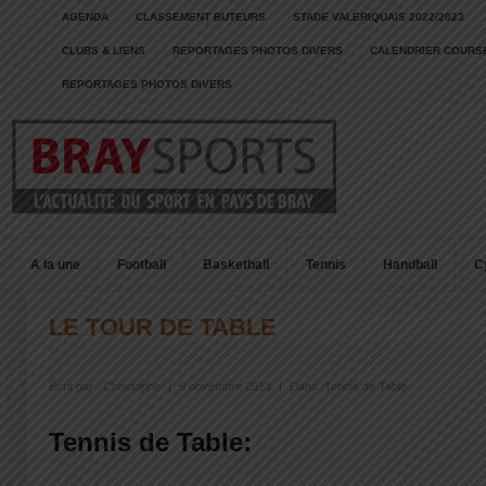
AGENDA
CLASSEMENT BUTEURS
STADE VALERIQUAIS 2022/2023
CLUBS & LIENS
REPORTAGES PHOTOS DIVERS
CALENDRIER COURSE
REPORTAGES PHOTOS DIVERS
A la une
Football
Basketball
Tennis
Handball
C
LE TOUR DE TABLE
Écrit par :
Christophe
|
9 novembre 2013
|
Dans :
Tennis de Table
Tennis de Table: