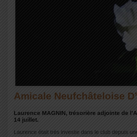
Amicale Neufchâteloise D
Laurence MAGNIN, trésorière adjointe de l’A
14 juillet.
Laurence était très investie dans le club depuis u