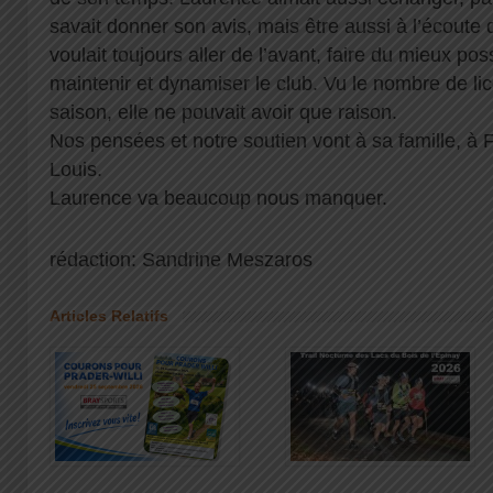
savait donner son avis, mais être aussi à l’écoute
voulait toujours aller de l’avant, faire du mieux pos
maintenir et dynamiser le club. Vu le nombre de li
saison, elle ne pouvait avoir que raison.
Nos pensées et notre soutien vont à sa famille, à 
Louis.
Laurence va beaucoup nous manquer.
rédaction: Sandrine Meszaros
Articles Relatifs