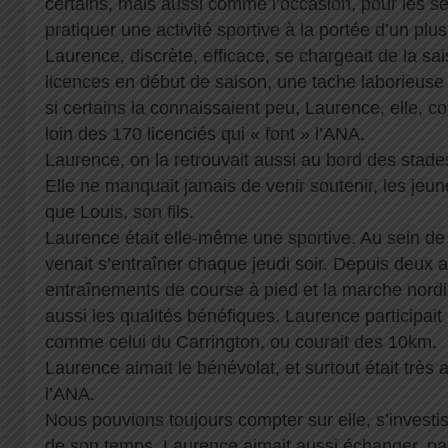
certains, mais aussi comme l’occasion, pour les s
pratiquer une activité sportive à la portée d’un pl
Laurence, discrète, efficace, se chargeait de la sa
licences en début de saison, une tache laborieuse e
si certains la connaissaient peu, Laurence, elle, 
loin des 170 licenciés qui « font » l’ANA.
Laurence, on la retrouvait aussi au bord des stades
Elle ne manquait jamais de venir soutenir, les jeun
que Louis, son fils.
Laurence était elle-même une sportive. Au sein de l
venait s’entraîner chaque jeudi soir. Depuis deux an
entraînements de course à pied et la marche nordiq
aussi les qualités bénéfiques. Laurence participait 
comme celui du Carrington, ou courait des 10km.
Laurence aimait le bénévolat, et surtout était très 
l’ANA.
Nous pouvions toujours compter sur elle, s’invest
de son temps. Laurence aimait aussi échanger, part