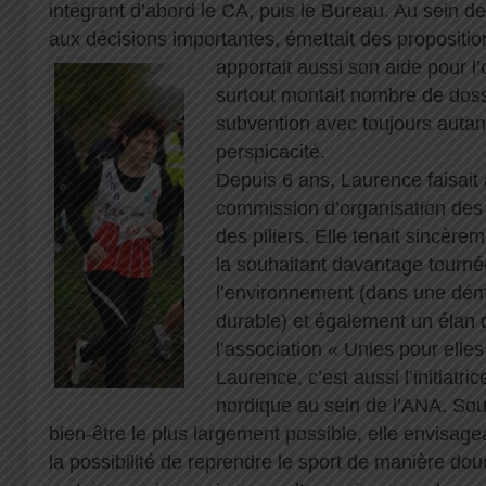
intégrant d’abord le CA, puis le Bureau. Au sein de c
aux décisions importantes, émettait des proposition
apportait
aussi son aide pour l’
surtout montait nombre de dos
subvention avec toujours autan
perspicacité.
Depuis 6 ans, Laurence faisait 
commission d’organisation des 
des piliers. Elle tenait sincère
la souhaitant davantage tourné
l’environnement (dans une dé
durable) et également un élan d
l’association « Unies pour elles
Laurence, c’est aussi l’initiatr
nordique au sein de l’ANA. Souc
bien-être le plus largement possible, elle envisag
la possibilité de reprendre le sport de manière dou