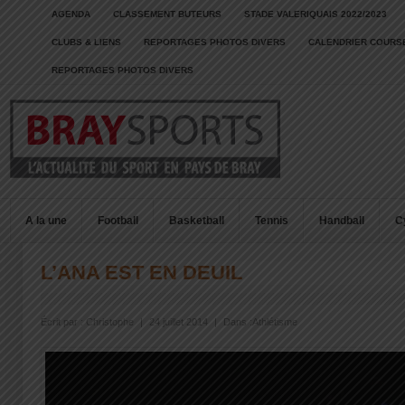
AGENDA
CLASSEMENT BUTEURS
STADE VALERIQUAIS 2022/2023
CLUBS & LIENS
REPORTAGES PHOTOS DIVERS
CALENDRIER COURSE
REPORTAGES PHOTOS DIVERS
A la une
Football
Basketball
Tennis
Handball
C
L’ANA EST EN DEUIL
Écrit par :
Christophe
|
24 juillet 2014
|
Dans :
Athlétisme