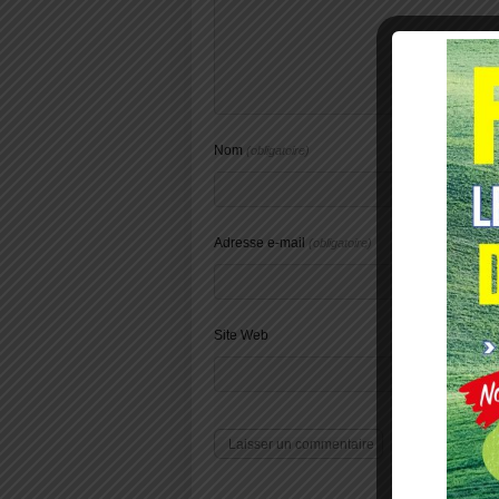
Nom
(obligatoire)
Adresse e-mail
(obligatoire)
Site Web