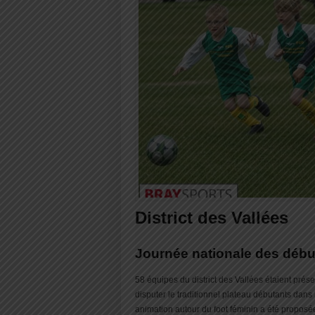
District des Vallées
Journée nationale des débu
58 équipes du district des Vallées étaient prés
disputer le traditionnel plateau débutants dan
animation autour du foot féminin a été proposée.