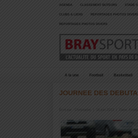
AGENDA
CLASSEMENT BUTEURS
STADE V
CLUBS & LIENS
REPORTAGES PHOTOS DIVER
REPORTAGES PHOTOS DIVERS
A la une
Football
Basketball
JOURNEE DES DEBUT
Écrit par :
Christophe
|
16 juin 2013
|
Dans :
Footba