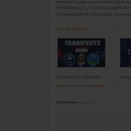
numéro de la photo avec le nom de l’album, 
CHRISTOPHE-17 LA CLE DES CHAMPS-76270 
de Christophe Bunel. Dès réception vous recevr
Articles Relatifs
TRANSFERTS 2026/2027
TIRAG
Laisser Un Commentaire
Commentaire
(obligatoire)