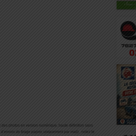
es photos en version numérique, haute définition sans
s d’envois de tirage papier, uniquement par mail) , notez le