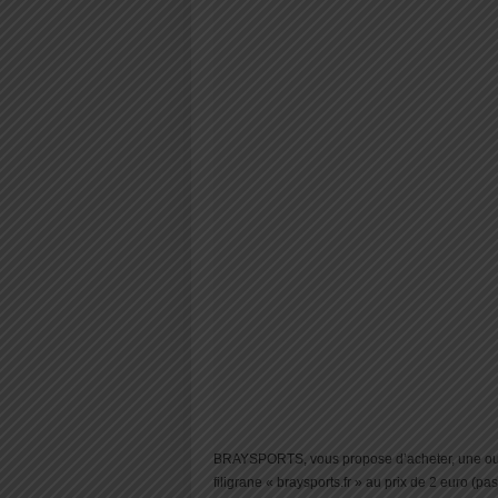
BRAYSPORTS, vous propose d’acheter, une ou d
filigrane « braysports.fr » au prix de 2 euro (pa