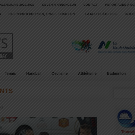
ALERIQUAIS 2022/2023
DEVENIR ANNONCEUR
CONTACT
REPORTAGES À SU
S
CALENDRIER COURSES, TRAILS, DUATHLON…
LA NEUFCHÂTELOISE
INTE
Tennis
Handball
Cyclisme
Athlétisme
Badminton
ANTS
ll