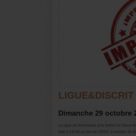
LIGUE&DISCRIT
Dimanche 29 octobre 
La ligue de Normandie et le district de Seine 
midi à 14h30 au lieu de 15h00, à compter du 