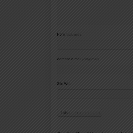
Nom
(obligatoire)
Adresse e-mail
(obligatoire)
Site Web