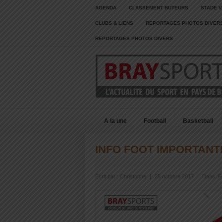
AGENDA
CLASSEMENT BUTEURS
STADE V
CLUBS & LIENS
REPORTAGES PHOTOS DIVER
REPORTAGES PHOTOS DIVERS
A la une
Football
Basketball
INFO FOOT IMPORTANT
Écrit par :
Christophe
|
25 octobre 2017
|
Dans :
F