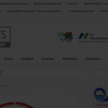
ALERIQUAIS 2022/2023
DEVENIR ANNONCEUR
CONTACT
REPORTAGES À SU
S
CALENDRIER COURSES, TRAILS, DUATHLON…
LA NEUFCHÂTELOISE
INTE
Tennis
Handball
Cyclisme
Athlétisme
Badminton
E
ootball