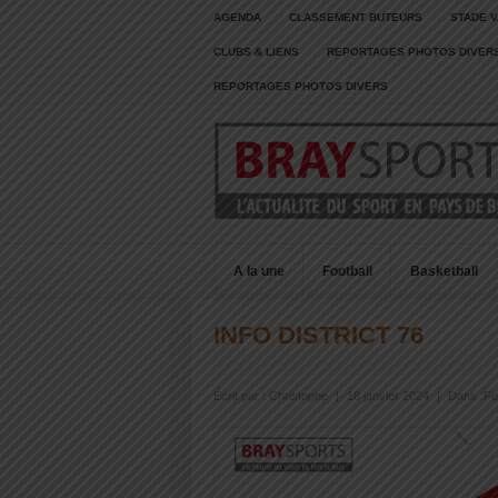
AGENDA
CLASSEMENT BUTEURS
STADE V
CLUBS & LIENS
REPORTAGES PHOTOS DIVER
REPORTAGES PHOTOS DIVERS
A la une
Football
Basketball
INFO DISTRICT 76
Écrit par :
Christophe
|
18 janvier 2024
|
Dans :
Fo