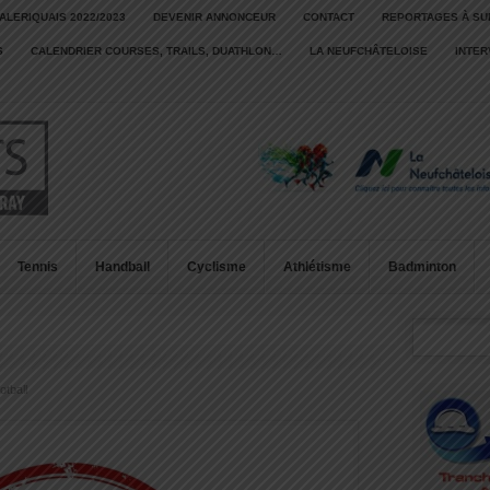
ALERIQUAIS 2022/2023
DEVENIR ANNONCEUR
CONTACT
REPORTAGES À SU
S
CALENDRIER COURSES, TRAILS, DUATHLON…
LA NEUFCHÂTELOISE
INTE
Tennis
Handball
Cyclisme
Athlétisme
Badminton
otball