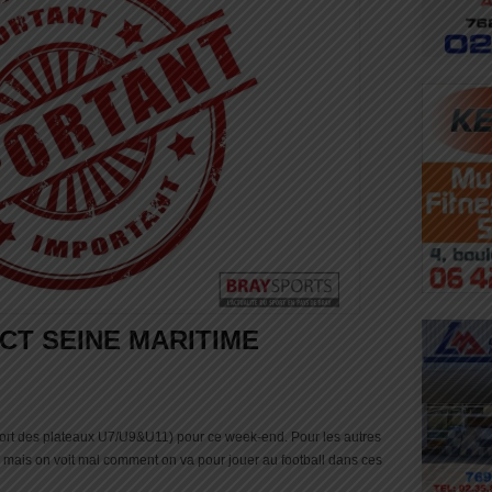
CT SEINE MARITIME
eport des plateaux U7/U9&U11) pour ce week-end. Pour les autres
, mais on voit mal comment on va pour jouer au football dans ces