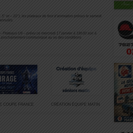
5° et – 10°), les plateaux de foot d’animation prévus le samedi
 annulés.
– Plateaux U9 – prévu ce mercredi 17 janvier à 18h30 soir à
ra prochainement communiqué au vu des conditions
E COUPE FRANCE
CRÉATION ÉQUIPE MATIN