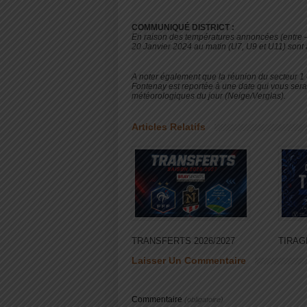
COMMUNIQUÉ DISTRICT :
En raison des températures annoncées (entre – 
20 Janvier 2024 au matin (U7, U9 et U11) sont
A noter également que la réunion du secteur 1 
Fontenay est reportée à une date qui vous se
météorologiques du jour (Neige/Verglas).
Articles Relatifs
TRANSFERTS 2026/2027
TIRAG
Laisser Un Commentaire
Commentaire
(obligatoire)