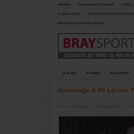
AGENDA
CLASSEMENT BUTEURS
STADE V
CLUBS & LIENS
REPORTAGES PHOTOS DIVER
REPORTAGES PHOTOS DIVERS
A la une
Football
Basketball
Hommage À Mr Leroux F
Écrit par :
Christophe
|
18 décembre 2012
|
Dans 