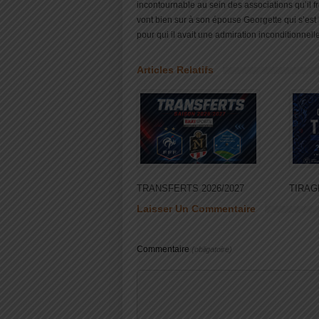
incontournable au sein des associations qu’il f
vont bien sur à son épouse Georgette qui s’est b
pour qui il avait une admiration inconditionnelle
Articles Relatifs
TRANSFERTS 2026/2027
TIRAG
Laisser Un Commentaire
Commentaire
(obligatoire)