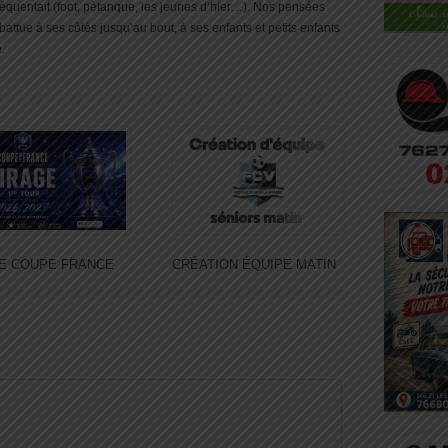
réquentait (foot, pétanque, les jeunes d’hier…). Nos pensées
attue à ses côtés jusqu’au bout, à ses enfants et petits enfants
.
E COUPE FRANCE
CRÉATION ÉQUIPE MATIN