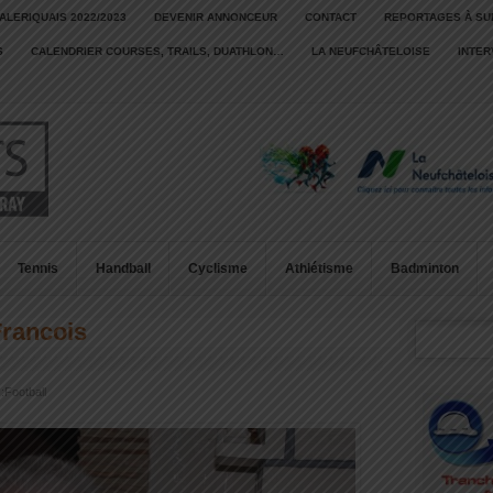
ALERIQUAIS 2022/2023
DEVENIR ANNONCEUR
CONTACT
REPORTAGES À SU
S
CALENDRIER COURSES, TRAILS, DUATHLON…
LA NEUFCHÂTELOISE
INTE
Tennis
Handball
Cyclisme
Athlétisme
Badminton
rancois
:
Football