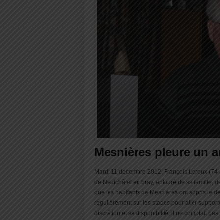
Mesnières pleure un a
Mardi 11 décembre 2012, François Leroux (74 ans
de Neufchâtel en bray, entouré de sa famille, 
que les habitants de Mesnières ont appris le dé
régulièrement sur les stades pour aller supporte
discrétion et sa disponibilité, il ne comptait p