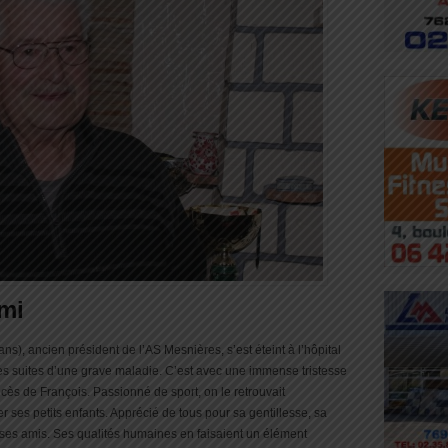
mi
), ancien président de l’AS Mesnières, s’est éteint à l’hôpital
des suites d’une grave maladie. C’est avec une immense tristesse
cès de François. Passionné de sport, on le retrouvait
r ses petits enfants. Apprécié de tous pour sa gentillesse, sa
as ses amis. Ses qualités humaines en faisaient un élément