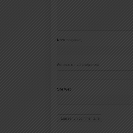
Nom
(obligatoire)
Adresse e-mail
(obligatoire)
Site Web