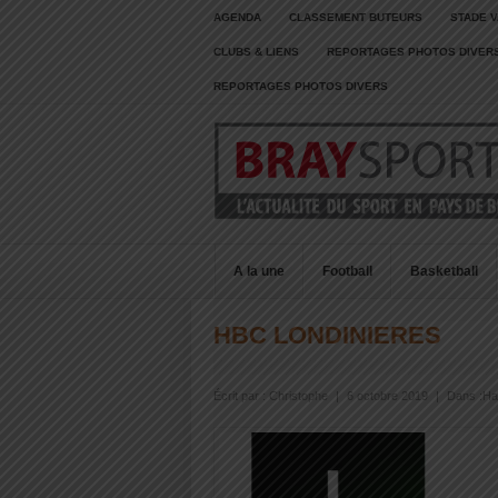
AGENDA
CLASSEMENT BUTEURS
STADE V
CLUBS & LIENS
REPORTAGES PHOTOS DIVER
REPORTAGES PHOTOS DIVERS
A la une
Football
Basketball
HBC LONDINIERES
Écrit par :
Christophe
|
6 octobre 2019
|
Dans :
Ha