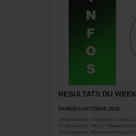
RESULTATS DU WEEK
SAMEDI 5 OCTOBRE 2019
Seniors Masculins : AS Goderville 42 / HBCL 2
-17 ans Masculins : HBCL 27 / Malaunay-le ho
-11 ans Masculins : Montivilliers HB (coupe 76 