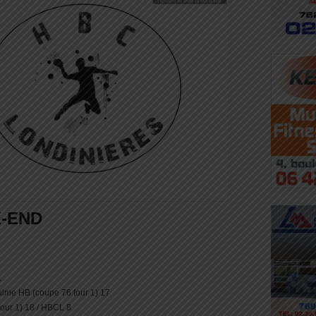
-END
1
ulme HB (coupe 76 tour 1) 17
tour 1) 18 / HBCL 8