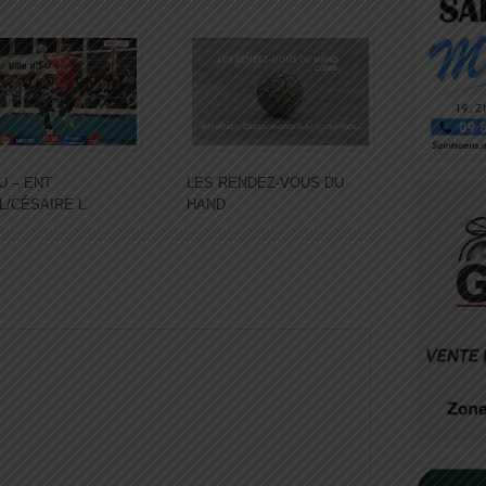
U – ENT
LES RENDEZ-VOUS DU
L/CÉSAIRE L
HAND