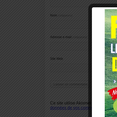
Nom
(obligatoire)
Adresse e-mail
(obligatoire)
Site Web
Ce site utilise Akismet pour réduire 
données de vos commentaires sont u