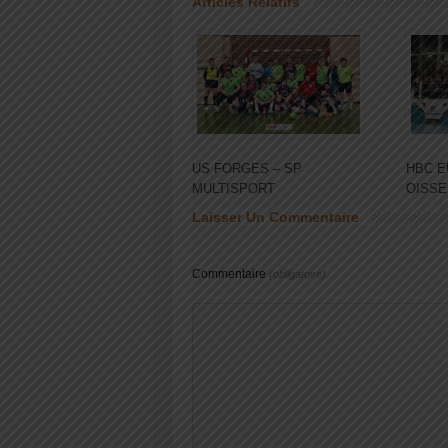
Articles Relatifs
US FORGES – SP
HBC E
MULTISPORT
OISSE
Laisser Un Commentaire
Commentaire
(obligatoire)