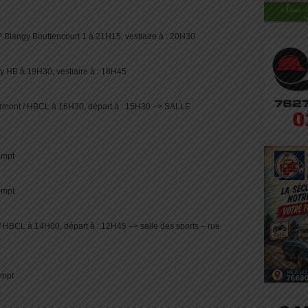
Blangy Bouttencourt 1 à 21H15, vestiaire à : 20H30
y HB à 19H30, vestiaire à : 18H45
rmont / HBCL à 16H30, départ à : 15H30 –> SALLE
empt
empt
 HBCL à 14H00, départ à : 12H45 –> salle des sports – rue
empt