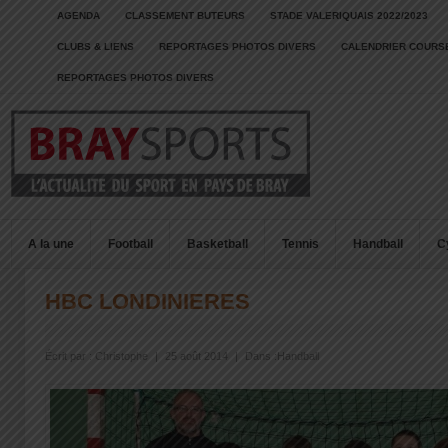
AGENDA
CLASSEMENT BUTEURS
STADE VALERIQUAIS 2022/2023
CLUBS & LIENS
REPORTAGES PHOTOS DIVERS
CALENDRIER COURSE
REPORTAGES PHOTOS DIVERS
A la une
Football
Basketball
Tennis
Handball
C
HBC LONDINIERES
Écrit par :
Christophe
|
25 août 2014
|
Dans :
Handball