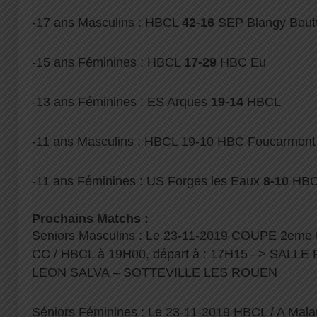
-17 ans Masculins : HBCL
42-16
SEP Blangy Boutt
-15 ans Féminines : HBCL
17-29
HBC Eu
-13 ans Féminines : ES Arques
19-14
HBCL
-11 ans Masculins : HBCL 19-10 HBC Foucarmont
-11 ans Féminines : US Forges les Eaux
8-10
HBC
Prochains Matchs :
Seniors Masculins : Le 23-11-2019 COUPE 2eme to
CC / HBCL à 19H00, départ à : 17H15 –> SALL
LEON SALVA – SOTTEVILLE LES ROUEN
Séniors Féminines : Le 23-11-2019 HBCL / A Mal