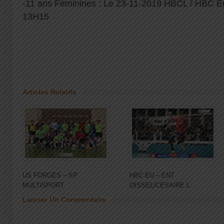
-11 ans Féminines : Le 23-11-2019 HBCL / HBC Eu 
13H15
Articles Relatifs
US FORGES – SP
HBC EU – ENT
MULTISPORT
OISSEL/CÉSAIRE L
Laisser Un Commentaire