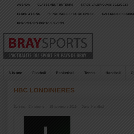
AGENDA
CLASSEMENT BUTEURS
STADE VALERIQUAIS 2022/2023
CLUBS & LIENS
REPORTAGES PHOTOS DIVERS
CALENDRIER COURSE
REPORTAGES PHOTOS DIVERS
A la une
Football
Basketball
Tennis
Handball
C
HBC LONDINIERES
Écrit par :
Christophe
|
18 novembre 2019
|
Dans :
Handball