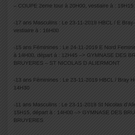
– COUPE 2eme tour à 20H00, vestiaire à : 19H15
-17 ans Masculins : Le 23-11-2019 HBCL / E Bray
vestiaire à : 16H00
-15 ans Féminines : Le 24-11-2019 E Nord Feminin
à 14H00, départ à : 12H45 –> GYMNASE DES 
BRUYERES – ST NICOLAS D ALIERMONT
-13 ans Féminines : Le 23-11-2019 HBCL / Bray HB
14H30
-11 ans Masculins : Le 23-11-2019 St Nicolas d’A
15H15, départ à : 14H00 –> GYMNASE DES B
BRUYERES