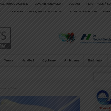
ALERIQUAIS 2022/2023
DEVENIR ANNONCEUR
CONTACT
REPORTAGES À SU
S
CALENDRIER COURSES, TRAILS, DUATHLON…
LA NEUFCHÂTELOISE
INTE
Tennis
Handball
Cyclisme
Athlétisme
Badminton
ennis de Table