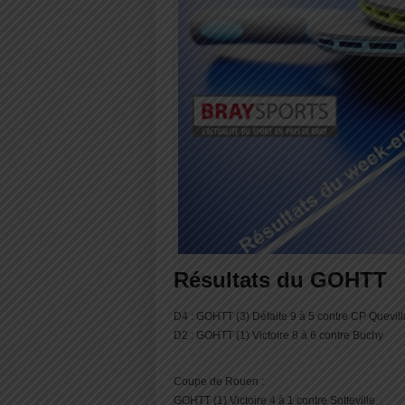
Résultats du GOHTT
D4 : GOHTT (3) Défaite 9 à 5 contre CP Quevil
D2 : GOHTT (1) Victoire 8 à 6 contre Buchy
Coupe de Rouen :
GOHTT (1) Victoire 4 à 1 contre Sotteville