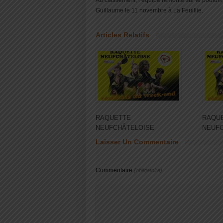
Au classement, l’équipe remonte sur le podium 
Guillaume le 11 novembre à La Feuillie.
Articles Relatifs
RAQUETTE
RAQU
NEUFCHÂTELOISE
NEUF
Laisser Un Commentaire
Commentaire
(obligatoire)