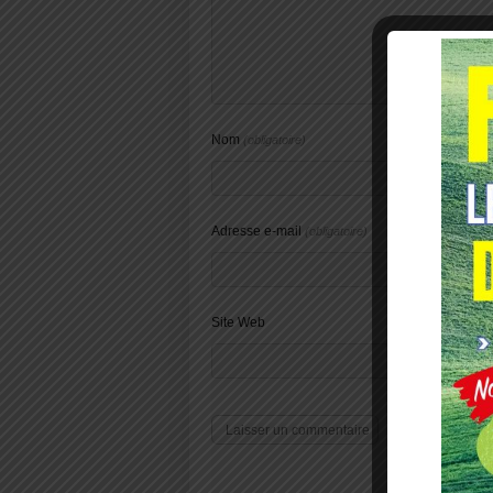
Nom
(obligatoire)
Adresse e-mail
(obligatoire)
Site Web