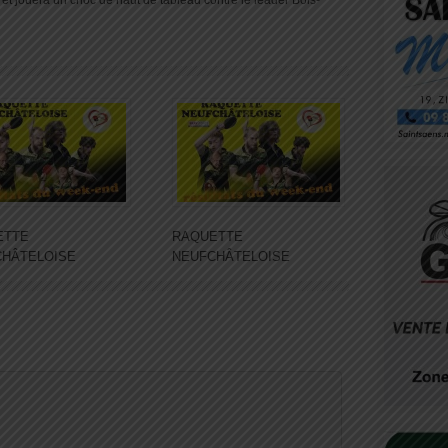
et jouera un choc de haut de tableau contre le leader Bois-
ETTE
RAQUETTE
CHÂTELOISE
NEUFCHÂTELOISE