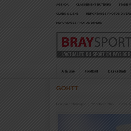
AGENDA
CLASSEMENT BUTEURS
STADE V
CLUBS & LIENS
REPORTAGES PHOTOS DIVER
REPORTAGES PHOTOS DIVERS
A la une
Football
Basketball
GOHTT
Écrit par :
Christophe
|
22 octobre 2022
|
Dans :
T