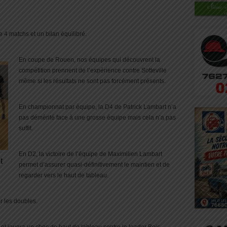
4 matchs et un bilan équilibré.
En coupe de Rouen, nos équipes qui découvrent la
compétition prennent de l’expérience contre Sotteville
même si les résultats ne sont pas forcément présents.
En championnat par équipe, la D4 de Patrick Lambart n’a
pas démérité face à une grosse équipe mais cela n’a pas
suffit.
En D2, la victoire de l’équipe de Maximilien Lambart
t
permet d’assurer quasi-définitivement le maintien et de
regarder vers le haut de tableau.
ur les doubles.