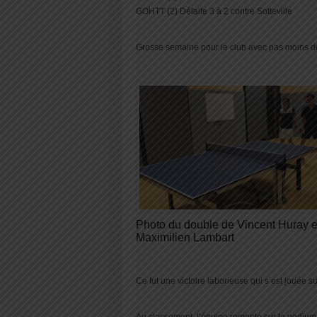
GOHTT (2) Défaite 3 à 2 contre Sotteville
Grosse semaine pour le club avec pas moins de 
Photo du double de Vincent Huray e
Maximilien Lambart
Ce fut une victoire laborieuse qui s’est jouée s