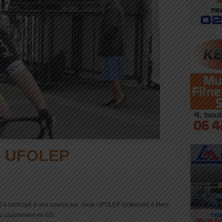
 UFOLEP
a participé à une course sur route UFOLEP (criterium) à Mers
du classement en GS.