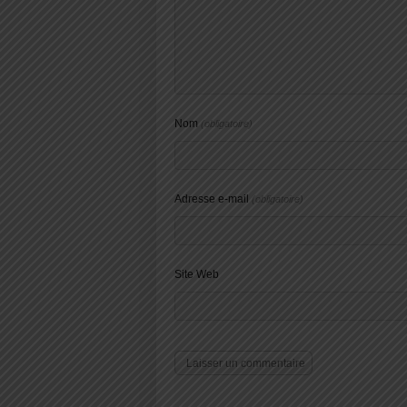
Nom
(obligatoire)
Adresse e-mail
(obligatoire)
Site Web