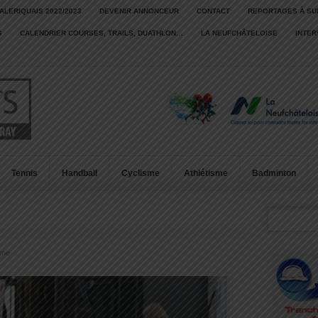
ALERIQUAIS 2022/2023
DEVENIR ANNONCEUR
CONTACT
REPORTAGES À SU
S
CALENDRIER COURSES, TRAILS, DUATHLON…
LA NEUFCHÂTELOISE
INTE
Tennis
Handball
Cyclisme
Athlétisme
Badminton
sme