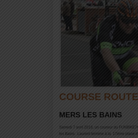
COURSE ROUTE
MERS LES BAINS
Samedi 7 avril 2018, un coureur du FUNBIKE76 
les Bains. Laurent termine à la 17ème place 