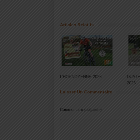
Articles Relatifs
L’HORNOYENNE 2026
DUATH
2025
Laisser Un Commentaire
Commentaire
(obligatoire)