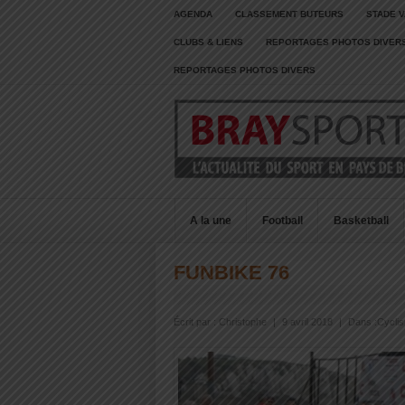
AGENDA
CLASSEMENT BUTEURS
STADE V
CLUBS & LIENS
REPORTAGES PHOTOS DIVER
REPORTAGES PHOTOS DIVERS
A la une
Football
Basketball
FUNBIKE 76
Écrit par :
Christophe
|
9 avril 2018
|
Dans :
Cycli