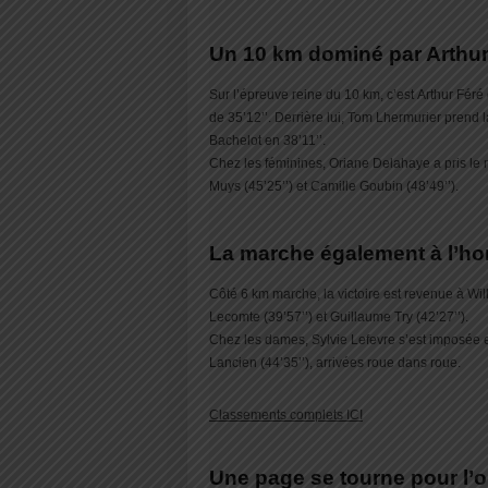
Un 10 km dominé par Arthur
Sur l’épreuve reine du 10 km, c’est Arthur Fér
de 35’12’’. Derrière lui, Tom Lhermurier prend 
Bachelot en 38’11’’.
Chez les féminines, Oriane Delahaye a pris le 
Muys (45’25’’) et Camille Goubin (48’49’’).
La marche également à l’h
Côté 6 km marche, la victoire est revenue à Will
Lecomte (39’57’’) et Guillaume Try (42’27’’).
Chez les dames, Sylvie Lefevre s’est imposée en
Lancien (44’35’’), arrivées roue dans roue.
Classements complets ICI
Une page se tourne pour l’o