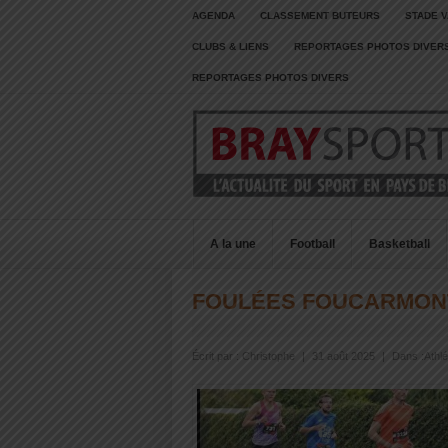
AGENDA
CLASSEMENT BUTEURS
STADE V
CLUBS & LIENS
REPORTAGES PHOTOS DIVER
REPORTAGES PHOTOS DIVERS
A la une
Football
Basketball
FOULÉES FOUCARMONT
Écrit par :
Christophe
|
31 août 2025
|
Dans :
Athl