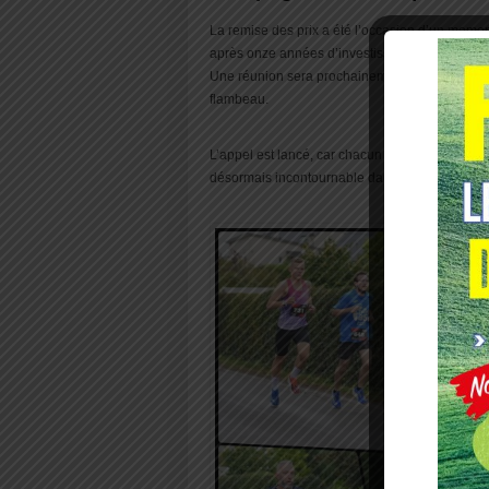
La remise des prix a été l’occasion d’un momen
après onze années d’investissement, elle et so
Une réunion sera prochainement organisée afin
flambeau.
L’appel est lancé, car chacun en convient : il se
désormais incontournable dans le calendrier sp