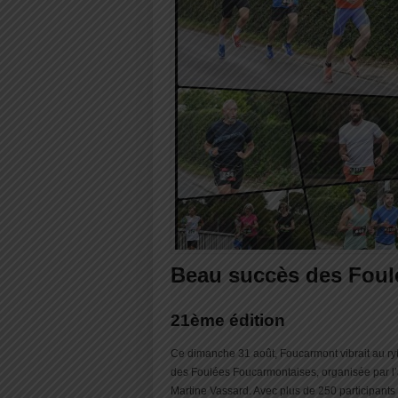
Beau succès des Foul
21ème édition
Ce dimanche 31 août, Foucarmont vibrait au ryt
des Foulées Foucarmontaises, organisée par 
Martine Vassard. Avec plus de 250 participants