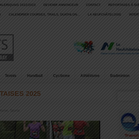
ALERIQUAIS 2022/2023
DEVENIR ANNONCEUR
CONTACT
REPORTAGES À SU
S
CALENDRIER COURSES, TRAILS, DUATHLON…
LA NEUFCHÂTELOISE
INTE
Tennis
Handball
Cyclisme
Athlétisme
Badminton
AISES 2025
étisme
,
Sports