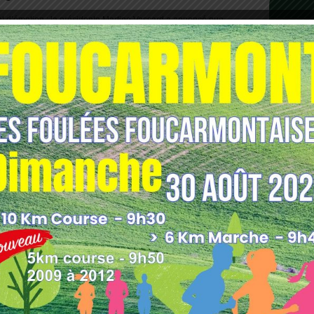
t d’émotion : la présidente Martine Vassard a annoncé que,
n équipe ne poursuivraient pas l’organisation de l’événement.
 de trouver une nouvelle équipe capable de reprendre le
rait regrettable de voir disparaître cette belle épreuve,
ortif du Pays de Bray.