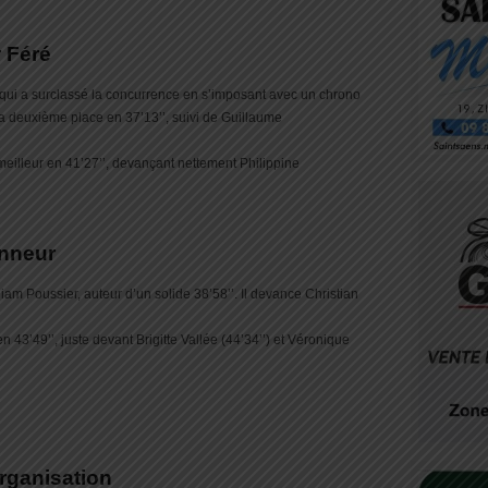
 Féré
é qui a surclassé la concurrence en s’imposant avec un chrono
la deuxième place en 37’13’’, suivi de Guillaume
meilleur en 41’27’’, devançant nettement Philippine
onneur
iam Poussier, auteur d’un solide 38’58’’. Il devance Christian
 43’49’’, juste devant Brigitte Vallée (44’34’’) et Véronique
rganisation