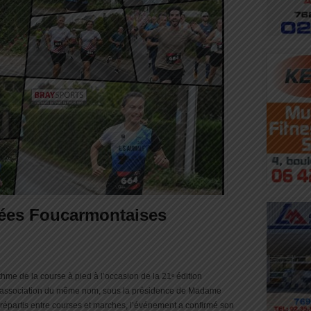
ées Foucarmontaises
hme de la course à pied à l’occasion de la 21ᵉ édition
l’association du même nom, sous la présidence de Madame
 répartis entre courses et marches, l’événement a confirmé son