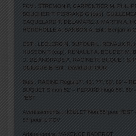
FCV : STREMON P, CARPENTIER M, PHILIPP
BOUCHER T, FERRAND G (cap), GUILLEMEAU
CAQUELARD T, DELAMARE J, MARTIN A, H
HORCHOLLE A, SANSON A. Ent : Benjamin
EST : LECLERC N, DUFOUR L, RENAUX R, H
HUSSON T (cap), RENAULT A, BOUDET M, 
D, DE ANDRADE A, RACINE R, BUQUET S, 
GUILGUE E. Ent : David DUFOUR
Buts : RACINE Régis 17′, 43′, 77′, 80′, 89′ – 
BUQUET Simon 52′ – PERARD Hugo 58′, 60′ –
l’EST
Avertissements : HOULET Non 55′ pour l’ES
57′ pour le FCV
Arbitre centre: MAXENCE BADEROT