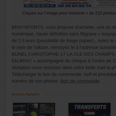
Cliquez sur l’image pour visionner + de 210 photos
BRAYSPORTS, vous propose d’acheter, une ou de
numérique, haute définition sans filigrane « braysp
de 2.5 euro (possibilité de tirage papier) , notez 
le nom de l’album, renvoyez le à l’adresse suiv
BUNEL CHRISTOPHE-17 LA CLE DES CHAMPS
EN BRAY » accompagné du chèque à l’ordre de C
réception vous recevrez dans votre boite mail la p
Télécharger le bon de commande, tarif et procédur
numéro de vos photos:
Bon de commande
Articles Relatifs