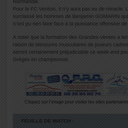
Normandie.
Pour le FC Ventois, il n’y aura pas eu de miracle. L
surclassé les hommes de Benjamin GOMARIN qui s
n’ont pu rien faire face à la puissance offensive de
A noter que la formation des Grandes-Ventes a ter
raison de blessures musculaires de joueurs cadre
seront certainement préjudiciable ce week-end po
Grèges en championnat.
Cliquez sur l’image pour visiter les sites partenaire
FEUILLE DE MATCH :