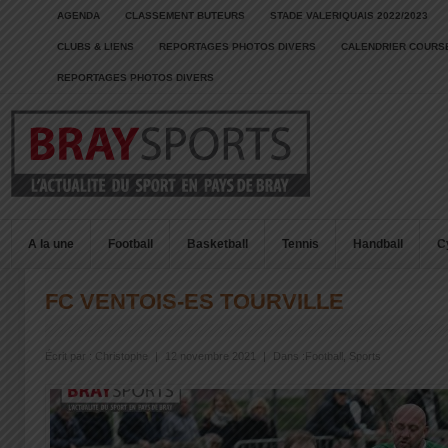
AGENDA
CLASSEMENT BUTEURS
STADE VALERIQUAIS 2022/2023
CLUBS & LIENS
REPORTAGES PHOTOS DIVERS
CALENDRIER COURSE
REPORTAGES PHOTOS DIVERS
A la une
Football
Basketball
Tennis
Handball
C
FC VENTOIS-ES TOURVILLE
Écrit par :
Christophe
|
12 novembre 2021
|
Dans :
Football
,
Sports