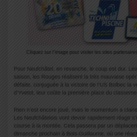
Cliquez sur l’image pour visiter les sites partenaire
Pour Neufchâtel, en revanche, le coup est dur. Le
saison, les Rouges réalisent la très mauvaise opé
défaite, conjuguée à la victoire de l’US Bolbec la v
d’Yvetot, leur coûte la première place du classeme
Rien n’est encore joué, mais le momentum a clai
Les Neufchâtelois vont devoir rapidement réagir s’i
course à la montée. Cela passera par un déplacem
dimanche prochain à Bois-Guillaume, où une réact