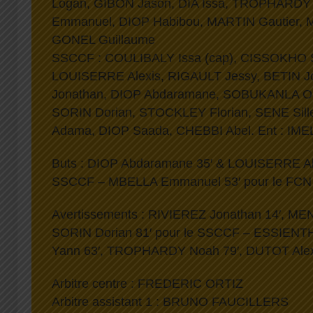
Logan, GIBON Jason, DIA Issa, TROPHARD
Emmanuel, DIOP Habibou, MARTIN Gautier, M
GONEL Guillaume
SSCCF : COULIBALY Issa (cap), CISSOKHO 
LOUISERRE Alexis, RIGAULT Jessy, BETIN J
Jonathan, DIOP Abdaramane, SOBUKANLA Ol
SORIN Dorian, STOCKLEY Florian, SENE Si
Adama, DIOP Saada, CHEBBI Abel. Ent : IM
Buts : DIOP Abdaramane 35′ & LOUISERRE Alex
SSCCF – MBELLA Emmanuel 53′ pour le FCN
Avertissements : RIVIEREZ Jonathan 14′, ME
SORIN Dorian 81′ pour le SSCCF – ESSIENTH 
Yann 63′, TROPHARDY Noah 79′, DUTOT Alexi
Arbitre centre : FREDERIC ORTIZ
Arbitre assistant 1 : BRUNO FAUCILLERS