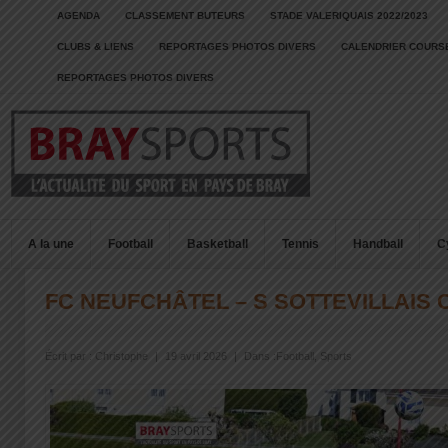
AGENDA
CLASSEMENT BUTEURS
STADE VALERIQUAIS 2022/2023
CLUBS & LIENS
REPORTAGES PHOTOS DIVERS
CALENDRIER COURSE
REPORTAGES PHOTOS DIVERS
A la une
Football
Basketball
Tennis
Handball
C
FC NEUFCHÂTEL – S SOTTEVILLAIS 
Écrit par :
Christophe
|
19 avril 2026
|
Dans :
Football
,
Sports