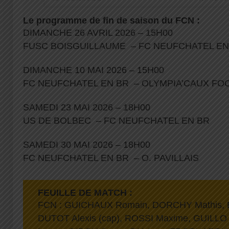
Le programme de fin de saison du FCN :
DIMANCHE 26 AVRIL 2026 – 15H00
FUSC BOISGUILLAUME – FC NEUFCHATEL E
DIMANCHE 10 MAI 2026 – 15H00
FC NEUFCHATEL EN BR – OLYMPIA’CAUX F
SAMEDI 23 MAI 2026 – 18H00
US DE BOLBEC – FC NEUFCHATEL EN BR
SAMEDI 30 MAI 2026 – 18H00
FC NEUFCHATEL EN BR – O. PAVILLAIS
FEUILLE DE MATCH :
FCN : GUICHAUX Romain, DORCHY Mathis, E
DUTOT Alexis (cap), ROSSI Maxime, GUILLO