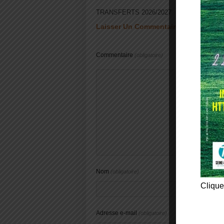
TRANSFERTS 2026/2027
TIRAG
Laisser Un Commentaire
Commentaire
(obligatoire)
Nom
(obligatoire)
Clique
Adresse e-mail
(obligatoire)