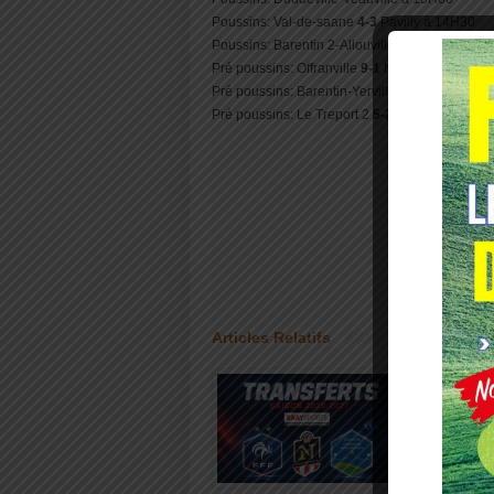
Poussins: Val-de-saane
4-3
Pavilly à 14H30
Poussins: Barentin 2-Allouville à 14h30
Pré poussins: Offranville
9-1
Neufchâtel
Pré poussins: Barentin-Yerville à 15H00
Pré poussins: Le Treport 2
5-2
Criel-sur-mer 2
Articles Relatifs