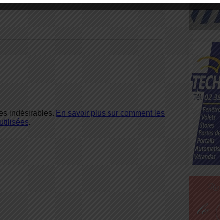
les indésirables.
En savoir plus sur comment les
tilisées
.