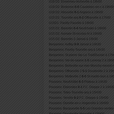
U18 D2: Envermeu-Incheville à 19h00
U18 D2: Brotonne
0-0
Caudebec-en-c à 19h00
U18 D2: Allouville
9-1
Angiens à 19h00
U15 D1: Tourville-arq
9-2
Offranville à 17h00
U15D1: Pavilly-Fauville à 19h00
U15 D1: Barentin
0-4
Neufchatel à 19h00
U15 D2: Aumale-St-nicolas Al à 16h00
U15 D2: Barentin 2-Janval à 15h30
Benjamins: Auffay
0-9
Janval à 14h30
Benjamins: Pavilly-Tourville-arq à 14h30
Benjamins: St-pierre Var-Le Trait/Duclair à 17
Benjamins: Val-de-saane
1-5
Luneray 2 à 18h
Benjamins: Belleville-sur-mer-Monchy-mesnil
Benjamins: Offranville 2
5-1
Doudeville 2 à 15
Benjamins: Motteville 2
8-0
St-martin-bun à 14
Poussins: Neufchâtel
6-3
Plateau à 14h30
Poussins: Etalondes
0-1
F.C. Dieppe 2 à 14H3
Poussins: Totes-Tourville-arq à 15H30
Poussins: Yerville
6-2
F.C. Dieppe à 15H30
Poussins: Ourville-en-c-Angerville à 16H00
Poussins: Bacqueville
5-5
Les Grandes-ventes
Poussins: Doudeville-Veauville à 15H00