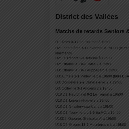
District des Vallées
Matchs de retards Seniors 
D1: Totes
0-3
Criel-sur-mer à 19h00
D2: Londinières
3-1
Envermeu à 19H00
(Buts 
Normand)
D2: Le Tréport
5-0
Bethune à 19h00
D2: Offranville 2
0-0
Totes 2 à 19h00
D3: Offranville 3
0-3
Auppegard à 19h00
D3: Aumale
2-1
Melleville 2 à 19h00
(buts ESA
D3: Doudeville
2-2
Ourville-en-c 2 à 19h00
D3: Colleville
3-1
Angiens 2 à 19h00
U18 D1: Neufchatel
0-2
Le Tréport à 19h00
U18 D1: Luneray-Fauville à 19h00
U18 D1: St-valery-cau-Cany à 19h00
U18 D1: Tourville-arq
2-5
Eu.F.C. à 19h00
U18D2: Gueures-St-nicolas Al à 19h00
U18 D2: Grèges
13-2
Mesnieres-e-b à 19h00