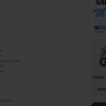
h00
00
-reaume à 16h00
h00
h30
0
 à 15H00