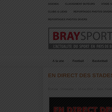
AGENDA
CLASSEMENT BUTEURS
STADE V
CLUBS & LIENS
REPORTAGES PHOTOS DIVER
REPORTAGES PHOTOS DIVERS
A la une
Football
Basketball
EN DIRECT DES STADE
Écrit par :
Christophe
|
14 mai 2014
|
Dans :
Footb