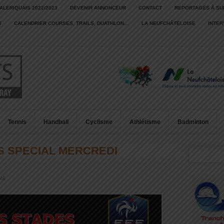
ALERIQUAIS 2022/2023
DEVENIR ANNONCEUR
CONTACT
REPORTAGES À SU
S
CALENDRIER COURSES, TRAILS, DUATHLON…
LA NEUFCHÂTELOISE
INTE
Tennis
Handball
Cyclisme
Athlétisme
Badminton
S SPECIAL MERCREDI
all