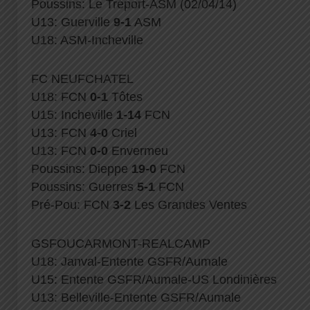
Poussins: Le Tréport-ASM (02/04/14)
U13: Guerville
9-1
ASM
U18: ASM-Incheville
FC NEUFCHATEL
U18: FCN
0-1
Tôtes
U15: Incheville
1-14
FCN
U13: FCN
4-0
Criel
U13: FCN
0-0
Envermeu
Poussins: Dieppe
19-0
FCN
Poussins: Guerres
5-1
FCN
Pré-Pou: FCN
3-2
Les Grandes Ventes
GSFOUCARMONT-REALCAMP
U18: Janval-Entente GSFR/Aumale
U15: Entente GSFR/Aumale-US Londinières
U13: Belleville-Entente GSFR/Aumale