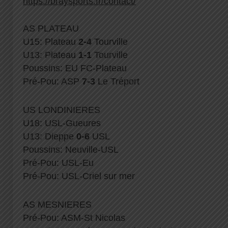
https://braysports.fr/contact/
AS PLATEAU
U15: Plateau
2-4
Tourville
U13: Plateau
1-1
Tourville
Poussins: EU FC-Plateau
Pré-Pou: ASP
7-3
Le Tréport
US LONDINIERES
U18: USL-Gueures
U13: Dieppe
0-6
USL
Poussins: Neuville-USL
Pré-Pou: USL-Eu
Pré-Pou: USL-Criel sur mer
AS MESNIERES
Pré-Pou: ASM-St Nicolas