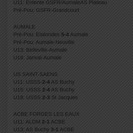
U11: Entente GSFR/AumaleAS Plateau
Pré-Pou: GSFR-Grandcourt
AUMALE
Pré-Pou: Etalondes
5-4
Aumale
Pré-Pou: Aumale-Neuville
U13: Belleville-Aumale
U18: Janval-Aumale
US SAINT-SAENS
U11: USSS-
2-4
AS Buchy
U15: USSS
2-4
AS Buchy
U18: USSS
2-3
St Jacques
ACBE FORGES LES EAUX
U11: ALDM
2-1
ACBE
U13: AS Buchy
3-1
ACBE