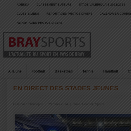
AGENDA
CLASSEMENT BUTEURS
STADE VALERIQUAIS 2022/2023
CLUBS & LIENS
REPORTAGES PHOTOS DIVERS
CALENDRIER COURSE
REPORTAGES PHOTOS DIVERS
A la une
Football
Basketball
Tennis
Handball
C
EN DIRECT DES STADES JEUNES
Écrit par :
Christophe
|
29 mars 2014
|
Dans :
Football
,
Sports