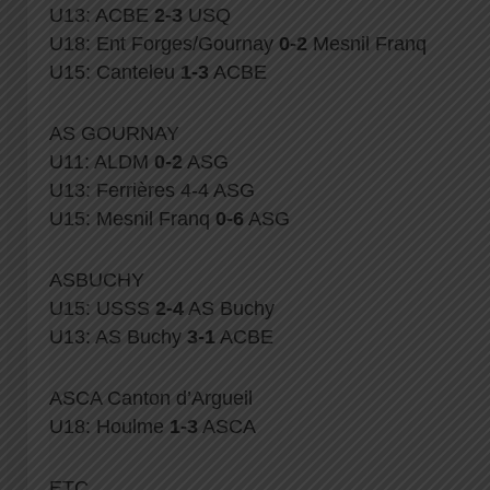
U13: ACBE
2-3
USQ
U18: Ent Forges/Gournay
0-2
Mesnil Franq
U15: Canteleu
1-3
ACBE
AS GOURNAY
U11: ALDM
0-2
ASG
U13: Ferrières 4-4 ASG
U15: Mesnil Franq
0-6
ASG
ASBUCHY
U15: USSS
2-4
AS Buchy
U13: AS Buchy
3-1
ACBE
ASCA Canton d’Argueil
U18: Houlme
1-3
ASCA
ETC….