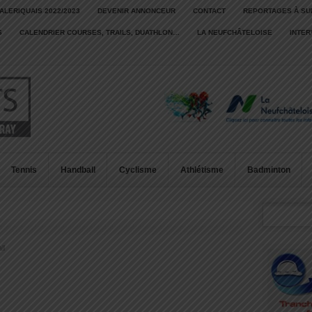
ALERIQUAIS 2022/2023
DEVENIR ANNONCEUR
CONTACT
REPORTAGES À SU
S
CALENDRIER COURSES, TRAILS, DUATHLON…
LA NEUFCHÂTELOISE
INTE
Tennis
Handball
Cyclisme
Athlétisme
Badminton
ll