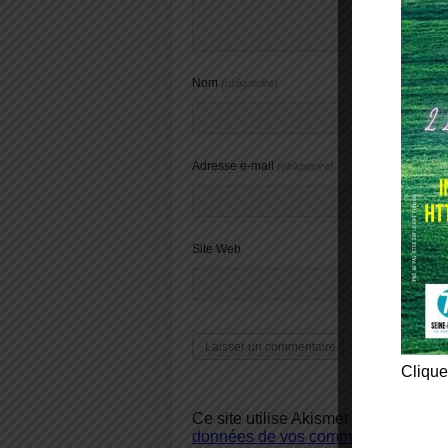
Nom
(obligatoire)
Adresse e-mail
(obligatoire)
Site Web
Clique
Ce site utilise Akismet pour réduire 
données de vos commentaires sont u