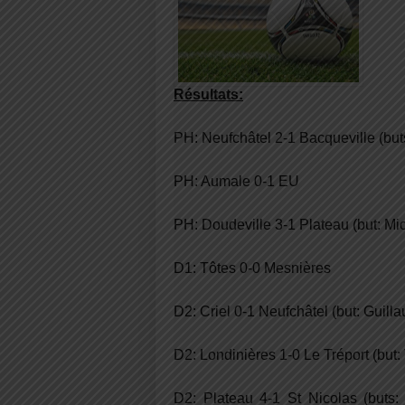
Résultats:
PH: Neufchâtel 2-1 Bacqueville (buts
PH: Aumale 0-1 EU
PH: Doudeville 3-1 Plateau (but: Mi
D1: Tôtes 0-0 Mesnières
D2: Criel 0-1 Neufchâtel (but: Guill
D2: Londinières 1-0 Le Tréport (but
D2: Plateau 4-1 St Nicolas (buts