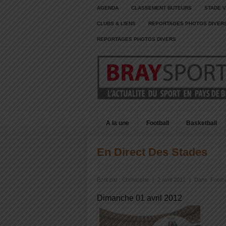
AGENDA
CLASSEMENT BUTEURS
STADE V
CLUBS & LIENS
REPORTAGES PHOTOS DIVER
REPORTAGES PHOTOS DIVERS
A la une
Football
Basketball
En Direct Des Stades
Écrit par :
Christophe
|
2 avril 2012
|
Dans :
Footba
Dimanche 01 avril 2012