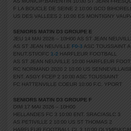
AS MUNICIP.BARENTIN 10:00 ST JEAN FRESQ
F LA BOUCLE DE SEINE 2 10:00 GCO BIHOREL
US DES VALLEES 2 10:00 ES MONTIGNY VAUPA
SENIORS MATIN D3 GROUPE E
JEU 14 MAI 2026 – 10H00 AS ST JEAN NEUVIL
AS ST JEAN NEUVILLE
F0-3
ASC TOUSSAINT A
ENUT.STI/OFC
1-2
HARFLEUR FOOTBALL
AS ST JEAN NEUVILLE 10:00 HARFLEUR FOOT
RC NORMAND 2020 2 10:00 US SENNEVILLAIS
ENT. ASGY FCEP 2 10:00 ASC TOUSSAINT
FC HATTENVILLE COEUR 10:00 F.C. YPORT
SENIORS MATIN D3 GROUPE F
DIM 17 MAI 2026 – 10H00
HELLANDES FC 3 10:00 ENT. SRAC/ASLC 3
AS PETIVILLE 2 10:00 US ST THOMAS 2
HARFLEUR FOOTBALL CL 3 10:00 OLYMPIA’CA