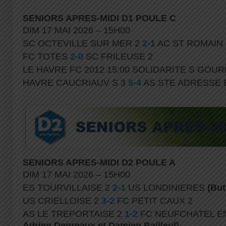
SENIORS APRES-MIDI D1 POULE C
DIM 17 MAI 2026 – 15H00
SC OCTEVILLE SUR MER 2
2-1
AC ST ROMAIN
FC TOTES
2-0
SC FRILEUSE 2
LE HAVRE FC 2012 15:00 SOLIDARITE S GOU
HAVRE CAUCRIAUV S 3
5-4
AS STE ADRESSE 
SENIORS APRES-MIDI D2 POULE A
DIM 17 MAI 2026 – 15H00
ES TOURVILLAISE 2
2-1
US LONDINIERES
(But
US CRIELLOISE 2
3-2
FC PETIT CAUX 2
AS LE TREPORTAISE 2
1-2
FC NEUFCHATEL E
Adrien Depreaux et Damien Bailleul)