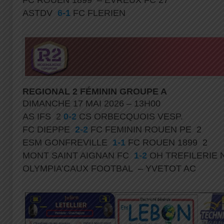
ASTDV
6-1
FC FLERIEN
REGIONAL 2 FÉMININ GROUPE A
DIMANCHE 17 MAI 2026 – 13H00
AS IFS 2
0-2
CS ORBECQUOIS VESP.
FC DIEPPE
2-2
FC FEMININ ROUEN PE 2
ESM GONFREVILLE
1-1
FC ROUEN 1899 2
MONT SAINT AIGNAN FC
1-2
OH TREFILERIE 
OLYMPIA’CAUX FOOTBAL – YVETOT AC