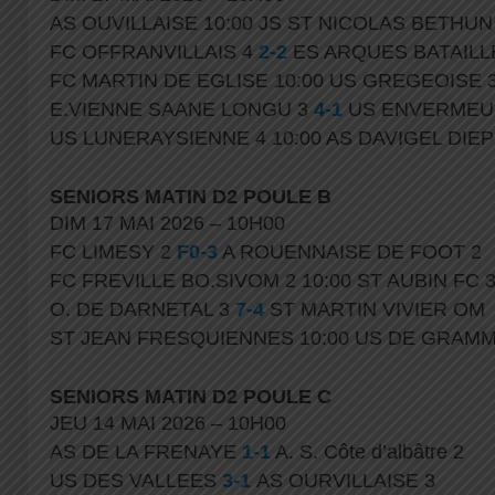
AS OUVILLAISE 10:00 JS ST NICOLAS BETHUN
FC OFFRANVILLAIS 4
2-2
ES ARQUES BATAILL
FC MARTIN DE EGLISE 10:00 US GREGEOISE 
E.VIENNE SAANE LONGU 3
4-1
US ENVERMEU
US LUNERAYSIENNE 4 10:00 AS DAVIGEL DIE
SENIORS MATIN D2 POULE B
DIM 17 MAI 2026 – 10H00
FC LIMESY 2
F0-3
A ROUENNAISE DE FOOT 2
FC FREVILLE BO.SIVOM 2 10:00 ST AUBIN FC 
O. DE DARNETAL 3
7-4
ST MARTIN VIVIER OM
ST JEAN FRESQUIENNES 10:00 US DE GRAM
SENIORS MATIN D2 POULE C
JEU 14 MAI 2026 – 10H00
AS DE LA FRENAYE
1-1
A. S. Côte d’albâtre 2
US DES VALLEES
3-1
AS OURVILLAISE 3