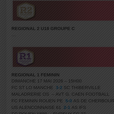
REGIONAL 2 U18 GROUPE C
…
REGIONAL 1 FEMININ
DIMANCHE 17 MAI 2026 – 15H00
FC ST LO MANCHE
3-2
SC THIBERVILLE
MALADRERIE OS – AVT G. CAEN FOOTBALL
FC FEMININ ROUEN PE
5-0
AS DE CHERBOUR
US ALENCONNAISE 61
2-1
AS IFS
FC ROUEN 1899 – EVREUX FC 27