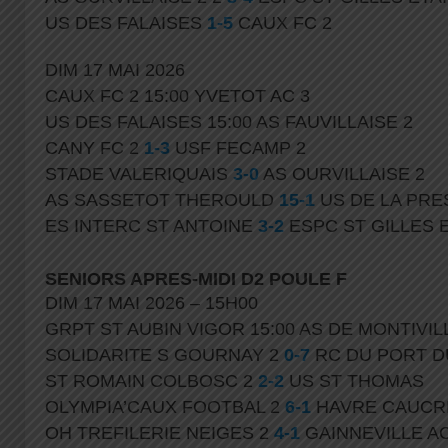
US DES FALAISES
1-5
CAUX FC 2
DIM 17 MAI 2026
CAUX FC 2 15:00 YVETOT AC 3
US DES FALAISES 15:00 AS FAUVILLAISE 2
CANY FC 2
1-3
USF FECAMP 2
STADE VALERIQUAIS
3-0
AS OURVILLAISE 2
AS SASSETOT THEROULD
15-1
US DE LA PRE
ES INTERC ST ANTOINE
3-2
ESPC ST GILLES 
SENIORS APRES-MIDI D2 POULE F
DIM 17 MAI 2026 – 15H00
GRPT ST AUBIN VIGOR 15:00 AS DE MONTIVIL
SOLIDARITE S GOURNAY 2
0-7
RC DU PORT D
ST ROMAIN COLBOSC 2
2-2
US ST THOMAS
OLYMPIA’CAUX FOOTBAL 2
6-1
HAVRE CAUCRI
OH TREFILERIE NEIGES 2
4-1
GAINNEVILLE A