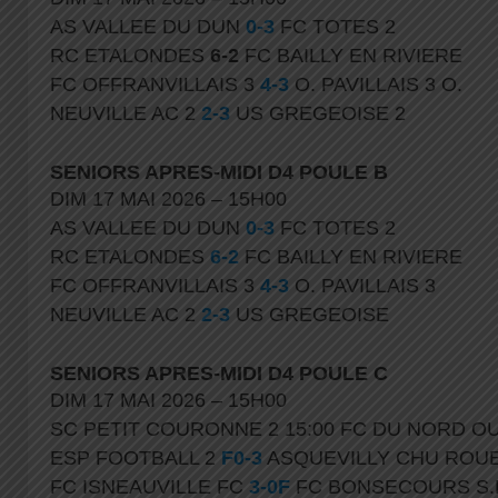
AS VALLEE DU DUN
0-3
FC TOTES 2
RC ETALONDES
6-2
FC BAILLY EN RIVIERE
FC OFFRANVILLAIS 3
4-3
O. PAVILLAIS 3 O.
NEUVILLE AC 2
2-3
US GREGEOISE 2
SENIORS APRES-MIDI D4 POULE B
DIM 17 MAI 2026 – 15H00
AS VALLEE DU DUN
0-3
FC TOTES 2
RC ETALONDES
6-2
FC BAILLY EN RIVIERE
FC OFFRANVILLAIS 3
4-3
O. PAVILLAIS 3
NEUVILLE AC 2
2-3
US GREGEOISE
SENIORS APRES-MIDI D4 POULE C
DIM 17 MAI 2026 – 15H00
SC PETIT COURONNE 2 15:00 FC DU NORD O
ESP FOOTBALL 2
F0-3
ASQUEVILLY CHU ROU
FC ISNEAUVILLE FC
3-0F
FC BONSECOURS S.