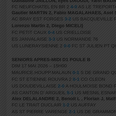
Guillaume JAILLON, Ilyes DAOUDI, Yann BAD
FC NEUFCHATEL EN BR 2
4-0
AS LE TREPORT
Gautier MARTIN 2, Fabio MAGALAHAES, Axel
AC BRAY EST FORGES
3-2
US BACQUEVILLE P
Lorenzo Martin 2, Diego
MICELI)
FC PETIT CAUX
0-4
US CRIELLOISE
ES JANVALAISE
3-3
US NORMANDE 76
US LUNERAYSIENNE 2
0-0
FC ST JULIEN PT Q
SENIORS APRES-MIDI D1 POULE B
DIM 17 MAI 2026 – 15H00
MAURICE.HOUPP.MALAUN
0-1
S DE GRAND QU
FC ST ETIENNE ROUVRA 2
0-1
CO CLEON
US DOUDEVILLAISE
2-0
A HOULMOISE BOND 
AS CANTON D’ ARGUEIL
5-1
US MESNIL ESNAR
Alex DELALANDRE 2, Benoit L , Florian J, Math
FC LE TRAIT DUCLAIR
1-2
US AUFFAY
AS ST PIERRE VARENGE
2-1
US DE GRAMMO