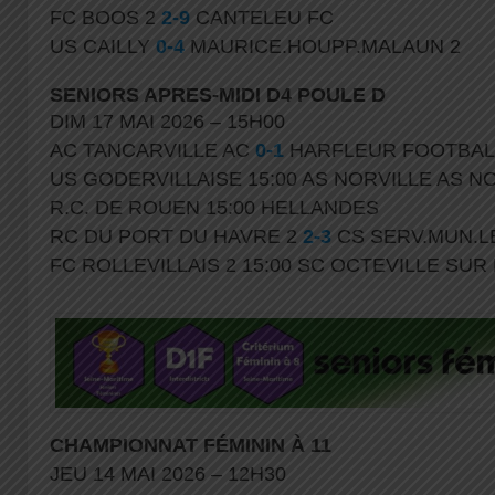
FC BOOS 2
2-9
CANTELEU FC
US CAILLY
0-4
MAURICE.HOUPP.MALAUN 2
SENIORS APRES-MIDI D4 POULE D
DIM 17 MAI 2026 – 15H00
AC TANCARVILLE AC
0-1
HARFLEUR FOOTBAL
US GODERVILLAISE 15:00 AS NORVILLE AS N
R.C. DE ROUEN 15:00 HELLANDES
RC DU PORT DU HAVRE 2
2-3
CS SERV.MUN.L
FC ROLLEVILLAIS 2 15:00 SC OCTEVILLE SUR
CHAMPIONNAT FÉMININ À
11
JEU 14 MAI 2026 – 12H30