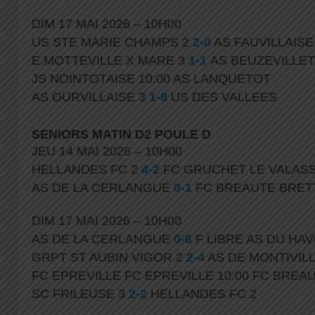
DIM 17 MAI 2026 – 10H00
US STE MARIE CHAMPS 2
2-0
AS FAUVILLAISE
E.MOTTEVILLE X MARE 3
1-1
AS BEUZEVILLE
JS NOINTOTAISE 10:00 AS LANQUETOT
AS OURVILLAISE 3
1-8
US DES VALLEES
SENIORS MATIN D2 POULE D
JEU 14 MAI 2026 – 10H00
HELLANDES FC 2
4-2
FC GRUCHET LE VALASS
AS DE LA CERLANGUE
0-1
FC BREAUTE BRET
DIM 17 MAI 2026 – 10H00
AS DE LA CERLANGUE
0-6
F LIBRE AS DU HA
GRPT ST AUBIN VIGOR 2
2-4
AS DE MONTIVILL
FC EPREVILLE FC EPREVILLE 10:00 FC BREA
SC FRILEUSE 3
2-2
HELLANDES FC 2