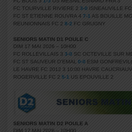
FC BOOS 3
1-3
US MESNIL ESNARD FRA 3
FC TOURVILLE RIVIERE 2
3-0
ISNEAUVILLE FC
FC ST ETIENNE ROUVRA 4
7-1
AS BOUILLE M
REUNIONNAIS FC 2
8-2
FC GRUGNY
SENIORS MATIN D1 POULE C
DIM 17 MAI 2026 – 10H00
FC ROLLEVILLAIS 3
3-0
SC OCTEVILLE SUR M
FC ST SAUVEUR D’EMAL
0-0
ESM GONFREVILL
LE HAVRE FC 2012 3 10:00 HAVRE CAUCRIAUV
ROGERVILLE FC 2
5-1
US EPOUVILLE 2
SENIORS MATIN D2 POULE A
DIM 17 MAI 2026 – 10H00