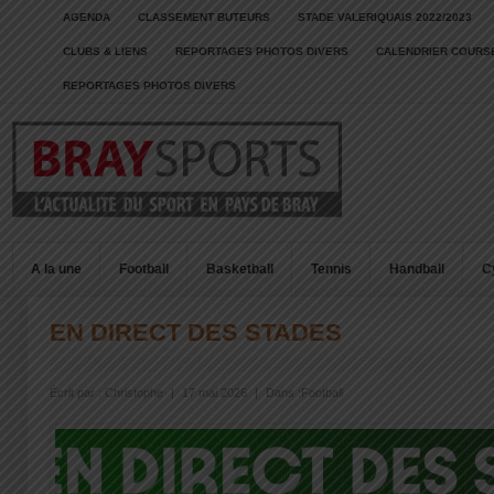
AGENDA
CLASSEMENT BUTEURS
STADE VALERIQUAIS 2022/2023
CLUBS & LIENS
REPORTAGES PHOTOS DIVERS
CALENDRIER COURSE
REPORTAGES PHOTOS DIVERS
A la une
Football
Basketball
Tennis
Handball
C
EN DIRECT DES STADES
Écrit par :
Christophe
|
17 mai 2026
|
Dans :
Football