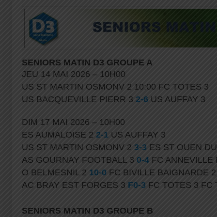
SENIORS MATIN D3 GROUPE A
JEU 14 MAI 2026 – 10H00
US ST MARTIN OSMONV 2 10:00 FC TOTES 3
US BACQUEVILLE PIERR 3
2-6
US AUFFAY 3
DIM 17 MAI 2026 – 10H00
ES AUMALOISE 2
2-1
US AUFFAY 3
US ST MARTIN OSMONV 2
3-3
ES ST OUEN DU
AS GOURNAY FOOTBALL 3
0-4
FC ANNEVILLE
O BELMESNIL 2
10-0
FC BIVILLE BAIGNARDE 2
AC BRAY EST FORGES 3
F0-3
FC TOTES 3 FC 
SENIORS MATIN D3 GROUPE B