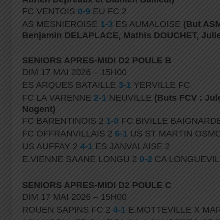
FC VENTOIS
0-9
EU FC 2
AS MESNIEROISE
1-3
ES AUMALOISE
(But AS
Benjamin DELAPLACE, Mathis DOUCHET, Julie
SENIORS APRES-MIDI D2 POULE B
DIM 17 MAI 2026 – 15H00
ES ARQUES BATAILLE
3-1
YERVILLE FC
FC LA VARENNE
2-1
NEUVILLE
(Buts FCV : Jul
Nogent)
FC BARENTINOIS 2
1-0
FC BIVILLE BAIGNARD
FC OFFRANVILLAIS 2
6-1
US ST MARTIN OSM
US AUFFAY 2
4-1
ES JANVALAISE 2
E.VIENNE SAANE LONGU 2
0-2
CA LONGUEVIL
SENIORS APRES-MIDI D2 POULE C
DIM 17 MAI 2026 – 15H00
ROUEN SAPINS FC 2
4-1
E.MOTTEVILLE X MA