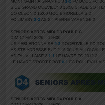
MONT SAINT AIGNAN FC 3
1-2
FC BOOS FC B
S DE GRAND QUEVILLY 3 15:00 STADE SOTTEV
CO CLEON 2 15:00 GCO BIHORELLAIS 2
FC LIMESY
2-2
AS ST PIERRE VARENGE 2
SENIORS APRES-MIDI D3 POULE C
DIM 17 MAI 2026 – 15H00
US YEBLERONNAISE
0-3
ROGERVILLE FC ROG
AS STE ADRESSE BUT 2 15:00 US ALLOUVILL
AS FAUVILLAISE 3
1-1
LE HAVRE FC 2012 2
LE HAVRE S’PORT FOOT
0-1
FC ROLLEVILLAI
SENIORS APRES-MIDI D4 POULE A
DIM 17 MAI 2026 – 15H00