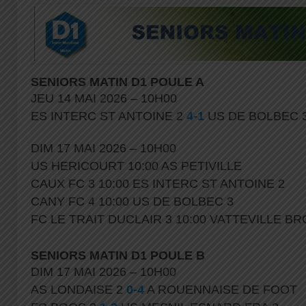
SENIORS MATIN D1 POULE A
JEU 14 MAI 2026 – 10H00
ES INTERC ST ANTOINE 2
4-1
US DE BOLBEC 
DIM 17 MAI 2026 – 10H00
US HERICOURT 10:00 AS PETIVILLE
CAUX FC 3 10:00 ES INTERC ST ANTOINE 2
CANY FC 4 10:00 US DE BOLBEC 3
FC LE TRAIT DUCLAIR 3 10:00 VATTEVILLE B
SENIORS MATIN D1 POULE B
DIM 17 MAI 2026 – 10H00
AS LONDAISE 2
0-4
A ROUENNAISE DE FOOT