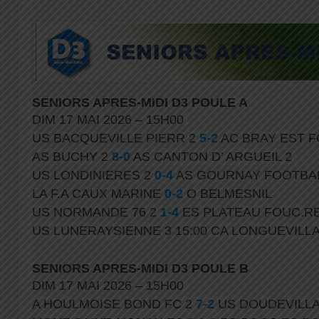
SENIORS APRES-MIDI D3 POULE A
DIM 17 MAI 2026 – 15H00
US BACQUEVILLE PIERR 2
5-2
AC BRAY EST F
AS BUCHY 2
8-0
AS CANTON D’ ARGUEIL 2
US LONDINIERES 2
0-4
AS GOURNAY FOOTBAL
LA F.A CAUX MARINE
0-2
O BELMESNIL
US NORMANDE 76 2
1-4
ES PLATEAU FOUC.RE
US LUNERAYSIENNE 3 15:00 CA LONGUEVILLA
SENIORS APRES-MIDI D3 POULE B
DIM 17 MAI 2026 – 15H00
A HOULMOISE BOND FC 2
7-2
US DOUDEVILLA