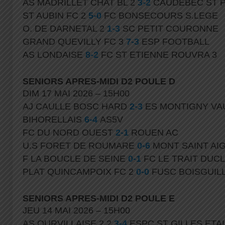
AS MADRILLET CHAT BL 2
3-2
CAUDEBEC ST P
ST AUBIN FC 2
5-0
FC BONSECOURS S.LEGE
O. DE DARNETAL 2
1-3
SC PETIT COURONNE
GRAND QUEVILLY FC 3
7-3
ESP FOOTBALL
AS LONDAISE
8-2
FC ST ETIENNE ROUVRA 3
SENIORS APRES-MIDI D2 POULE D
DIM 17 MAI 2026 – 15H00
AJ CAULLE BOSC HARD
2-3
ES MONTIGNY VA
BIHORELLAIS
6-4
AS5V
FC DU NORD OUEST
2-1
ROUEN AC
U.S FORET DE ROUMARE
0-6
MONT SAINT AIG
F LA BOUCLE DE SEINE
0-1
FC LE TRAIT DUCL
PLAT QUINCAMPOIX FC 2
0-0
FUSC BOISGUIL
SENIORS APRES-MIDI D2 POULE E
JEU 14 MAI 2026 – 15H00
AS OURVILLAISE 2 2
3-4
ESPC ST GILLES ETA