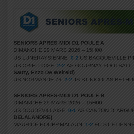
SENIORS APRES-MIDI D1 POULE A
DIMANCHE 29 MARS 2026 – 15H00
US LUNERAYSIENNE
0-2
US BACQUEVILLE P
US CRIELLOISE
2-2
AS GOURNAY FOOTBAL
Sauty, Enzo De Weireld)
US NORMANDE 76
2-2
JS ST NICOLAS BETH
SENIORS APRES-MIDI D1 POULE B
DIMANCHE 29 MARS 2026 – 15H00
US DOUDEVILLAISE
0-1
AS CANTON D’ ARGU
DELALANDRE)
MAURICE.HOUPP.MALAUN
1-2
FC ST ETIENN