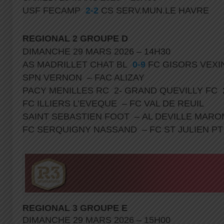
USF FECAMP
2-2
CS SERV.MUN.LE HAVRE
REGIONAL
2 GROUPE D
DIMANCHE 29 MARS 2026 – 14H30
AS MADRILLET CHAT BL
0-9
FC GISORS VEXI
SPN VERNON – FAC ALIZAY
PACY MENILLES RC 2- GRAND QUEVILLY FC
FC ILLIERS L’EVEQUE – FC VAL DE REUIL
SAINT SEBASTIEN FOOT – AL DEVILLE MA
FC SERQUIGNY NASSAND – FC ST JULIEN P
REGIONAL 3 GROUPE E
DIMANCHE 29 MARS 2026 – 15H00