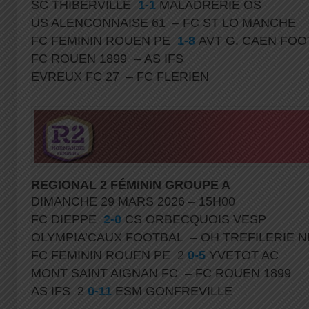
SC THIBERVILLE
1-1
MALADRERIE OS
US ALENCONNAISE 61 – FC ST LO MANCHE
FC FEMININ ROUEN PE
1-8
AVT G. CAEN FO
FC ROUEN 1899 – AS IFS
EVREUX FC 27 – FC FLERIEN
REGIONAL 2 FÉMININ GROUPE A
DIMANCHE 29 MARS 2026 – 15H00
FC DIEPPE
2-0
CS ORBECQUOIS VESP
OLYMPIA’CAUX FOOTBAL – OH TREFILERIE 
FC FEMININ ROUEN PE 2
0-5
YVETOT AC
MONT SAINT AIGNAN FC – FC ROUEN 1899
AS IFS 2
0-11
ESM GONFREVILLE