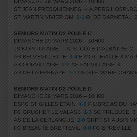
DIMANCHE 29 MARS 2026 – 10H00
ST JEAN FRESQUIENNES – A.PERS.HOSPI.R
ST MARTIN VIVIER OM
0-1
O. DE DARNETAL 
SENIORS MATIN D2 POULE C
DIMANCHE 29 MARS 2026 – 10H00
JS NOINTOTAISE – A. S. CÔTE D’ALBÂTRE 2
AS BEUZEVILLETTE
3-4
E.MOTTEVILLE X MA
AS OURVILLAISE
2-2
AS FAUVILLAISE 4
AS DE LA FRENAYE
1-1
US STE MARIE CHAM
SENIORS MATIN D2 POULE D
DIMANCHE 29 MARS 2026 – 10H00
ESPC ST GILLES ETAIN
4-0
F LIBRE AS DU H
FC GRUCHET LE VALASS
1-3
SC FRILEUSE 3
AS DE LA CERLANGUE
2-0
GRPT ST AUBIN V
FC BREAUTE BRETTEVIL
0-0
FC EPREVILLE