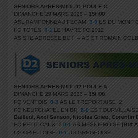
SENIORS APRES-MIDI D1 POULE C
DIMANCHE 29 MARS 2026 – 15H00
ASL RAMPONNEAU FECAM
3-0
ES DU MONT 
FC TOTES
0-1
LE HAVRE FC 2012
AS STE ADRESSE BUT – AC ST ROMAIN CO
SENIORS APRES-MIDI D2 POULE A
DIMANCHE 29 MARS 2026 – 15H00
FC VENTOIS
0-3
AS LE TREPORTAISE 2
FC NEUFCHATEL EN BR
6-0
ES TOURVILLAIS
Bailleul, Axel Sanson, Nicolas Grieu, Corentin
FC PETIT CAUX 2
0-1
AS MESNIEROISE
(But 
US CRIELLOISE
0-1
US GREGEOISE