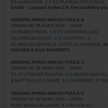
ES AUMALOISE
1-3
ES PLATEAU FOUC.REAL
DAVID – Coupard Kylian 2 & Tom Godefroy pou
SENIORS APRES-MIDI D2 POULE B
DIMANCHE 29 MARS 2026 – 15H00
FC BARENTINOIS
1-0
FC OFFRANVILLAIS
CA LONGUEVILLAIS
2-4
US AUFFAY 2
ES ARQUES BATAILLE
0-2
FC LA VARENNE (
B
HUCHER & Enzo MAUBERT)
SENIORS APRES-MIDI D2 POULE C
DIMANCHE 29 MARS 2026 – 15H00
FC ST ETIENNE ROUVRA
0-3
GRAND QUEVILL
E.MOTTEVILLE X MARE
2-0
CAUDEBEC ST PI
SENIORS APRES-MIDI D2 POULE D
DIMANCHE 29 MARS 2026 – 15H00
FUSC BOISGUILLAUME
5-1
ROUEN AC