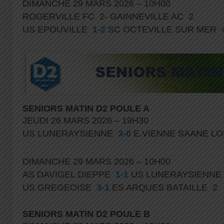
DIMANCHE 29 MARS 2026 – 10H00
ROGERVILLE FC 2- GAINNEVILLE AC 2
US EPOUVILLE
1-2
SC OCTEVILLE SUR MER 
SENIORS MATIN D2 POULE A
JEUDI 26 MARS 2026 – 19H30
US LUNERAYSIENNE
3-0
E.VIENNE SAANE L
DIMANCHE 29 MARS 2026 – 10H00
AS DAVIGEL DIEPPE
1-1
US LUNERAYSIENNE
US GREGEOISE
3-1
ES ARQUES BATAILLE 2
SENIORS MATIN D2 POULE B