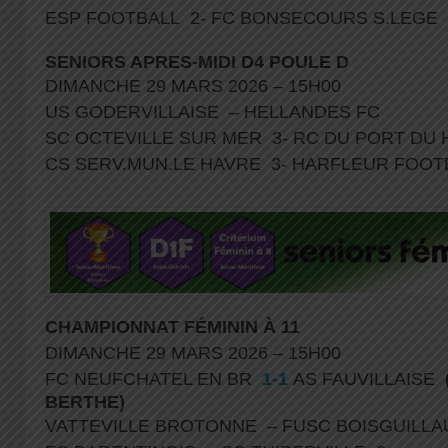
ESP FOOTBALL 2- FC BONSECOURS S.LEGE
SENIORS APRES-MIDI D4 POULE D
DIMANCHE 29 MARS 2026 – 15H00
US GODERVILLAISE – HELLANDES FC
SC OCTEVILLE SUR MER 3- RC DU PORT DU
CS SERV.MUN.LE HAVRE 3- HARFLEUR FOO
CHAMPIONNAT FÉMININ À
11
DIMANCHE 29 MARS 2026 – 15H00
FC NEUFCHATEL EN BR
1-1
AS FAUVILLAISE
BERTHE)
VATTEVILLE BROTONNE – FUSC BOISGUIL