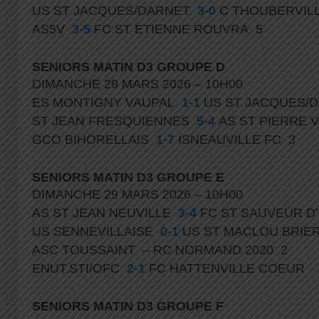
US ST JACQUES/DARNET
3-0
C THOUBERVIL
AS5V
3-5
FC ST ETIENNE ROUVRA 5
SENIORS MATIN D3 GROUPE D
DIMANCHE 29 MARS 2026 – 10H00
ES MONTIGNY VAUPAL
1-1
US ST JACQUES/
ST JEAN FRESQUIENNES
5-4
AS ST PIERRE 
GCO BIHORELLAIS
1-7
ISNEAUVILLE FC 3
SENIORS MATIN D3 GROUPE E
DIMANCHE 29 MARS 2026 – 10H00
AS ST JEAN NEUVILLE
3-4
FC ST SAUVEUR D
US SENNEVILLAISE
0-1
US ST MACLOU BRI
ASC TOUSSAINT – RC NORMAND 2020 2
ENUT.STI/OFC
2-1
FC HATTENVILLE COEUR
SENIORS MATIN D3 GROUPE F