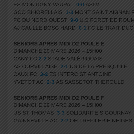
ES MONTIGNY VAUPAL
0-0
AS5V
GCO BIHORELLAIS
1-3
MONT SAINT AIGNAN 
FC DU NORD OUEST
9-0
U.S FORET DE RO
AJ CAULLE BOSC HARD
0-1
FC LE TRAIT DU
SENIORS APRES-MIDI D2 POULE E
DIMANCHE 29 MARS 2026 – 15H00
CANY FC
2-2
STADE VALÉRIQUAIS
AS OURVILLAISE
2-1
US DE LA PRESQU’ILE
CAUX FC
3-2
ES INTERC ST ANTOINE
YVETOT AC
2-3
AS SASSETOT THEROULD
SENIORS APRES-MIDI D2 POULE F
DIMANCHE 29 MARS 2026 – 15H00
US ST THOMAS
3-3
SOLIDARITE S GOURNAY
GAINNEVILLE AC
2-2
OH TREFILERIE NEIGES