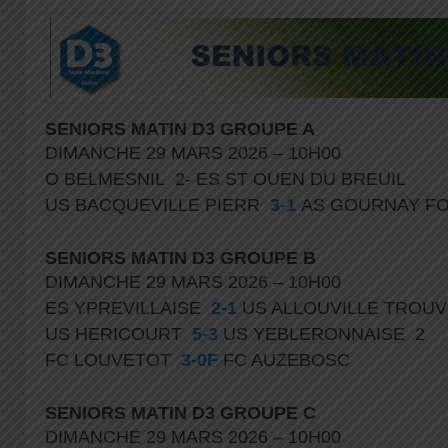
SENIORS MATIN D3 GROUPE A
DIMANCHE 29 MARS 2026 – 10H00
O BELMESNIL 2- ES ST OUEN DU BREUIL
US BACQUEVILLE PIERR
3-1
AS GOURNAY F
SENIORS MATIN D3 GROUPE B
DIMANCHE 29 MARS 2026 – 10H00
ES YPREVILLAISE
2-1
US ALLOUVILLE TROUV
US HERICOURT
5-3
US YEBLERONNAISE 2
FC LOUVETOT
3-0F
FC AUZEBOSC
SENIORS MATIN D3 GROUPE C
DIMANCHE 29 MARS 2026 – 10H00