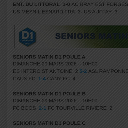
ENT. DU LITTORAL 1-0
AC BRAY EST FORGE
US MESNIL ESNARD FRA 3- US AUFFAY 3
SENIORS MATIN D1 POULE A
DIMANCHE 29 MARS 2026 – 10H00
ES INTERC ST ANTOINE 2
5-2
ASL RAMPONNE
CAUX FC
1-4
CANY FC 4
SENIORS MATIN D1 POULE B
DIMANCHE 29 MARS 2026 – 10H00
FC BOOS
2-1
FC TOURVILLE RIVIERE 2
SENIORS MATIN D1 POULE C