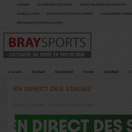
AGENDA
CLASSEMENT BUTEURS
STADE VALERIQUAIS 2022/2023
CLUBS & LIENS
REPORTAGES PHOTOS DIVERS
CALENDRIER COURSE
REPORTAGES PHOTOS DIVERS
A la une
Football
Basketball
Tennis
Handball
C
EN DIRECT DES STADES
Écrit par :
Christophe
|
29 mars 2026
|
Dans :
Football