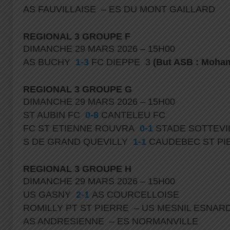
AS FAUVILLAISE – ES DU MONT GAILLARD
REGIONAL 3 GROUPE F
DIMANCHE 29 MARS 2026 – 15H00
AS BUCHY
1-3
FC DIEPPE 3
(But ASB : Moha
REGIONAL 3 GROUPE G
DIMANCHE 29 MARS 2026 – 15H00
ST AUBIN FC
0-8
CANTELEU FC
FC ST ETIENNE ROUVRA
0-1
STADE SOTTEVI
S DE GRAND QUEVILLY
1-1
CAUDEBEC ST PI
REGIONAL 3 GROUPE H
DIMANCHE 29 MARS 2026 – 15H00
US GASNY
2-1
AS COURCELLOISE
ROMILLY PT ST PIERRE – US MESNIL ESNA
AS ANDRESIENNE – ES NORMANVILLE