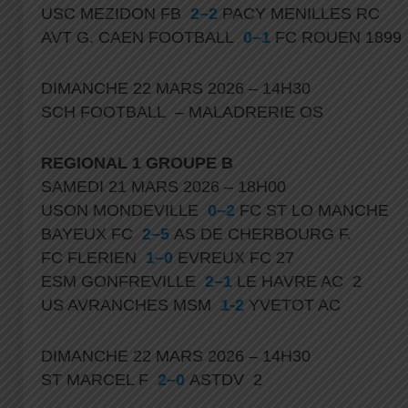
USC MEZIDON FB
2–2
PACY MENILLES RC
AVT G. CAEN FOOTBALL
0–1
FC ROUEN 1899
DIMANCHE 22 MARS 2026 – 14H30
SCH FOOTBALL – MALADRERIE OS
REGIONAL 1
GROUPE B
SAMEDI 21 MARS 2026 – 18H00
USON MONDEVILLE
0–2
FC ST LO MANCHE
BAYEUX FC
2–5
AS DE CHERBOURG F.
FC FLERIEN
1–0
EVREUX FC 27
ESM GONFREVILLE
2–1
LE HAVRE AC 2
US AVRANCHES MSM
1-2
YVETOT AC
DIMANCHE 22 MARS 2026 – 14H30
ST MARCEL F
2–0
ASTDV 2