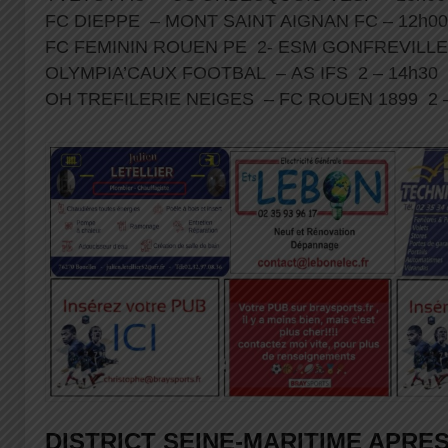
FC DIEPPE – MONT SAINT AIGNAN FC – 12h00
FC FEMININ ROUEN PE 2- ESM GONFREVILLE 
OLYMPIA’CAUX FOOTBAL – AS IFS 2 – 14h30
OH TREFILERIE NEIGES – FC ROUEN 1899 2 –
DISTRICT SEINE-MARITIME APRES