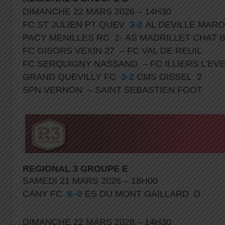
DIMANCHE 22 MARS 2026 – 14H30
FC ST JULIEN PT QUEV
3-2
AL DEVILLE MAR
PACY MENILLES RC 2- AS MADRILLET CHAT 
FC GISORS VEXIN 27 – FC VAL DE REUIL
FC SERQUIGNY NASSAND – FC ILLIERS L’E
GRAND QUEVILLY FC
3-2
CMS OISSEL 2
SPN VERNON – SAINT SEBASTIEN FOOT
REGIONAL 3 GROUPE E
SAMEDI 21 MARS 2026 – 18H00
CANY FC
6–0
ES DU MONT GAILLARD D
DIMANCHE 22 MARS 2026 – 14H30