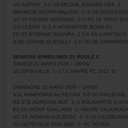
US AUFFAY
1-0
US MESNIL ESNARD FRA 2
MAURICE.HOUPP.MALAUN
1–2
US DOUDEVIL
AS ST PIERRE VARENGE
2–1
FC LE TRAIT D
CO CLEON
2–1
A HOULMOISE BOND FC
FC ST ETIENNE ROUVRA 2
0-0
AS CANTON D’
S DE GRAND QUEVILLY
1-2
US DE GRAMMO
SENIORS APRES-MIDI D1 POULE C
SAMEDI 21 MARS 2026 – 18H30
US EPOUVILLE
1–2
LE HAVRE FC 2012 D
DIMANCHE 22 MARS 2026 – 14H30
ASL RAMPONNEAU FECAM
2-0
SC FRILEUSE
AS STE ADRESSE BUT
2–2
SOLIDARITE S G
ES DU MONT GAILLARD 2- HAVRE CAUCRIAU
AC ST ROMAIN COLBOSC
0–3
US LILLEBONN
SC OCTEVILLE SUR MER 2- FC TOTES