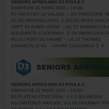
SENIORS APRES-MIDI D2 POULE F
DIMANCHE 22 MARS 2026 – 14H30
FC GRUCHET LE VALASS – OH TREFILERIE 
AS DE MONTIVILLIERS 2- ES DU MONT GAIL
GRPT ST AUBIN VIGOR – AC ST ROMAIN CO
SOLIDARITE S GOURNAY 2- OLYMPIA’CAUX 
RC DU PORT DU HAVRE – US ST THOMAS
GAINNEVILLE AC – HAVRE CAUCRIAUV S 4
SENIORS APRES-MIDI D3 POULE A
DIMANCHE 22 MARS 2026 – 12H30
ES PLATEAU FOUC.REAL
3-0
O BELMESNIL
AS CANTON D’ ARGUEIL
0-2
AS GOURNAY FO