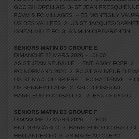
GCO BIHORELLAIS 3- ST JEAN FRESQUIENN
FCVM & FC VILLAGES – ES MONTIGNY VAUP
US DES VALLEES 2- US ST JACQUES/DARN
ISNEAUVILLE FC 3- AS MUNICIP.BARENTIN
SENIORS MATIN D3 GROUPE E
DIMANCHE 22 MARS 2026 – 10H00
AS ST JEAN NEUVILLE – ENT. ASGY FCEP 2
RC NORMAND 2020 2- FC ST SAUVEUR D’EM
US ST MACLOU BRIERE – FC HATTENVILLE 
US SENNEVILLAISE 2- ASC TOUSSAINT
HARFLEUR FOOTBALL CL 2- ENUT.STI/OFC
SENIORS MATIN D3 GROUPE F
DIMANCHE 22 MARS 2026 – 10H00
ENT. SRAC/ASLC 3- HARFLEUR FOOTBALL C
HELLANDES FC 3- AS MARE AU CLERC