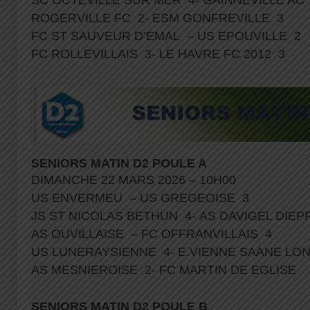
ROGERVILLE FC 2- ESM GONFREVILLE 3
FC ST SAUVEUR D’EMAL – US EPOUVILLE 2
FC ROLLEVILLAIS 3- LE HAVRE FC 2012 3
SENIORS MATIN D2 POULE A
DIMANCHE 22 MARS 2026 – 10H00
US ENVERMEU – US GREGEOISE 3
JS ST NICOLAS BETHUN 4- AS DAVIGEL DIE
AS OUVILLAISE – FC OFFRANVILLAIS 4
US LUNERAYSIENNE 4- E.VIENNE SAANE LO
AS MESNIEROISE 2- FC MARTIN DE EGLISE
SENIORS MATIN D2 POULE B