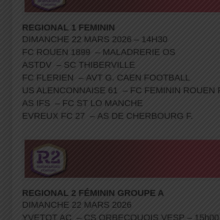
REGIONAL 1 FEMININ
DIMANCHE 22 MARS 2026 – 14H30
FC ROUEN 1899 – MALADRERIE OS
ASTDV – SC THIBERVILLE
FC FLERIEN – AVT G. CAEN FOOTBALL
US ALENCONNAISE 61 – FC FEMININ ROUEN
AS IFS – FC ST LO MANCHE
EVREUX FC 27 – AS DE CHERBOURG F.
REGIONAL 2 FÉMININ GROUPE A
DIMANCHE 22 MARS 2026
YVETOT AC – CS ORBECQUOIS VESP – 15h00