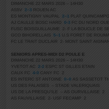
DIMANCHE 22 MARS 2026 – 14H30
AS5V
2–3
ROUEN AC
ES MONTIGNY VAUPAL
2–1
PLAT QUINCAMPO
AJ CAULLE BOSC HARD
0-3
FC DU NORD OU
FUSC BOISGUILLAUME 2- F LA BOUCLE DE 
GCO BIHORELLAIS
5–1
U.S FORET DE ROU
FC LE TRAIT DUCLAIR 2- MONT SAINT AIGNA
SENIORS APRES-MIDI D2 POULE E
DIMANCHE 22 MARS 2026 – 14H30
YVETOT AC
2-2
ESPC ST GILLES ETAIN
CAUX FC
4-0
CANY FC 2
ES INTERC ST ANTOINE
0–0
AS SASSETOT 
US DES FALAISES – STADE VALERIQUAIS
US DE LA PRESQU’ILE – AS OURVILLAISE 2
AS FAUVILLAISE 2- USF FECAMP 2