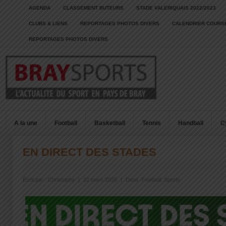
AGENDA
CLASSEMENT BUTEURS
STADE VALERIQUAIS 2022/2023
CLUBS & LIENS
REPORTAGES PHOTOS DIVERS
CALENDRIER COURSE
REPORTAGES PHOTOS DIVERS
A la une
Football
Basketball
Tennis
Handball
C
EN DIRECT DES STADES
Écrit par :
Christophe
|
22 mars 2026
|
Dans :
Football
,
Sports