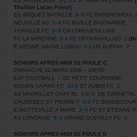
ES JANVALAISE
3-2
US ST MARTIN OSMONV
Thuillier Lucas Prieur)
ES ARQUES BATAILLE
0–0
FC BARENTINOIS 
NEUVILLE AC
1–0
FC BIVILLE BAIGNARDE
YERVILLE FC
3–2
CA LONGUEVILLAIS
FC LA VARENNE
2-4
FC OFFRANVILLAIS 2
(B
E.VIENNE SAANE LONGU
1-1
US AUFFAY 2
SENIORS APRES-MIDI D2 POULE C
DIMANCHE 22 MARS 2026 – 14H30
ESP FOOTBALL – SC PETIT COURONNE
ROUEN SAPINS FC
14-0
ST AUBIN FC 2
AS MADRILLET CHAT BL
1-0
O. DE DARNETAL
CAUDEBEC ST PIERRE F
0-2
FC BONSECOUR
E.MOTTEVILLE X MARE
2–0
FC ST ETIENNE 
AS LONDAISE
5–1
GRAND QUEVILLY FC 3
SENIORS APRES-MIDI D2 POULE D