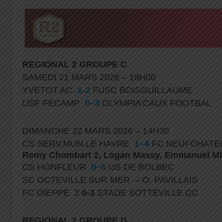
REGIONAL
2 GROUPE C
SAMEDI 21 MARS 2026 – 18H00
YVETOT AC
1-2
FUSC BOISGUILLAUME
USF FECAMP
0–3
OLYMPIA’CAUX FOOTBAL
DIMANCHE 22 MARS 2026 – 14H30
CS SERV.MUN.LE HAVRE
1–4
FC NEUFCHATE
Remy Chombart 2, Logan Massy, Emmanuel Mb
CS HONFLEUR
0–5
US DE BOLBEC
SC OCTEVILLE SUR MER – O. PAVILLAIS
FC DIEPPE 2
0-3
STADE SOTTEVILLE CC
REGIONAL
2 GROUPE D