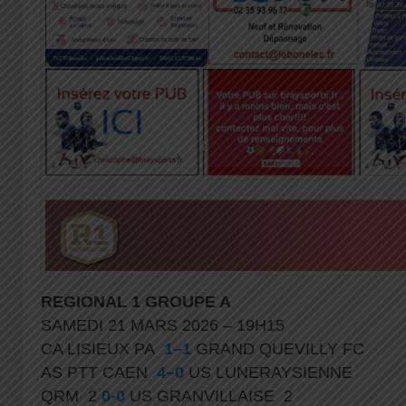
REGIONAL 1
GROUPE A
SAMEDI 21 MARS 2026 – 19H15
CA LISIEUX PA
1–1
GRAND QUEVILLY FC
AS PTT CAEN
4–0
US LUNERAYSIENNE
QRM 2
0-0
US GRANVILLAISE 2