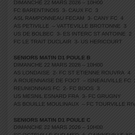
DIMANCHE 22 MARS 2026 – 10H00
FC BARENTINOIS 3- CAUX FC 3
ASL RAMPONNEAU FECAM 3- CANY FC 4
AS PETIVILLE – VATTEVILLE BROTONNE 3
US DE BOLBEC 3- ES INTERC ST ANTOINE 2
FC LE TRAIT DUCLAIR 3- US HERICOURT
SENIORS MATIN D1 POULE B
DIMANCHE 22 MARS 2026 – 10H00
AS LONDAISE 2- FC ST ETIENNE ROUVRA 4
A ROUENNAISE DE FOOT – ISNEAUVILLE FC
REUNIONNAIS FC 2- FC BOOS 3
US MESNIL ESNARD FRA 3- FC GRUGNY
AS BOUILLE MOULINAUX – FC TOURVILLE RI
SENIORS MATIN D1 POULE C
DIMANCHE 22 MARS 2026 – 10H00
SC OCTEVILLE SUR MER 4- GAINNEVILLE A