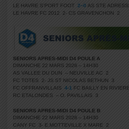
LE HAVRE S’PORT FOOT
2–0
AS STE ADRESS
LE HAVRE FC 2012 2- CS GRAVENCHON 2
SENIORS APRES-MIDI D4 POULE A
DIMANCHE 22 MARS 2026 – 14H30
AS VALLEE DU DUN – NEUVILLE AC 2
FC TOTES 2- JS ST NICOLAS BETHUN 3
FC OFFRANVILLAIS
4-1
FC BAILLY EN RIVIE
RC ETALONDES – O. PAVILLAIS 3
SENIORS APRES-MIDI D4 POULE B
DIMANCHE 22 MARS 2026 – 14H30
CANY FC 3- E.MOTTEVILLE X MARE 2