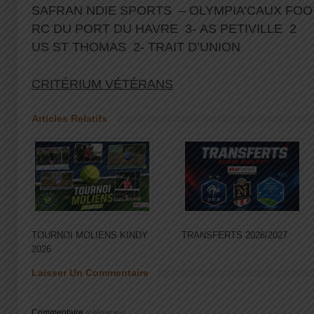
SAFRAN NDIE SPORTS – OLYMPIA’CAUX FO
RC DU PORT DU HAVRE 3- AS PETIVILLE 2
US ST THOMAS 2- TRAIT D’UNION
CRITÉRIUM VÉTÉRANS
Articles Relatifs
TOURNOI MOLIENS KINDY
TRANSFERTS 2026/2027
2026
Laisser Un Commentaire
Commentaire
(obligatoire)