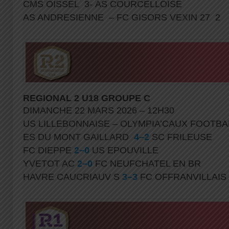
CMS OISSEL 3- AS COURCELLOISE
AS ANDRESIENNE – FC GISORS VEXIN 27 2
REGIONAL 2 U18 GROUPE C
DIMANCHE 22 MARS 2026 – 12H30
US LILLEBONNAISE – OLYMPIA’CAUX FOOTB
ES DU MONT GAILLARD
4–2
SC FRILEUSE
FC DIEPPE
2–0
US EPOUVILLE
YVETOT AC
2–0
FC NEUFCHATEL EN BR
HAVRE CAUCRIAUV S
3–3
FC OFFRANVILLAIS