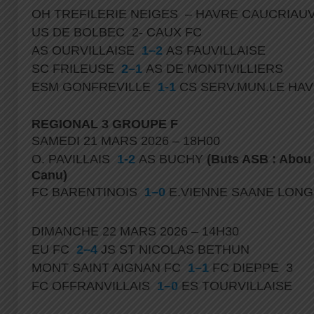
OH TREFILERIE NEIGES – HAVRE CAUCRIAU
US DE BOLBEC 2- CAUX FC
AS OURVILLAISE
1–2
AS FAUVILLAISE
SC FRILEUSE
2–1
AS DE MONTIVILLIERS
ESM GONFREVILLE
1-1
CS SERV.MUN.LE HA
REGIONAL 3 GROUPE F
SAMEDI 21 MARS 2026 – 18H00
O. PAVILLAIS
1-2
AS BUCHY
(Buts ASB : Abou 
Canu)
FC BARENTINOIS
1–0
E.VIENNE SAANE LON
DIMANCHE 22 MARS 2026 – 14H30
EU FC
2–4
JS ST NICOLAS BETHUN
MONT SAINT AIGNAN FC
1–1
FC DIEPPE 3
FC OFFRANVILLAIS
1–0
ES TOURVILLAISE