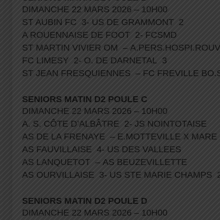
DIMANCHE 22 MARS 2026 – 10H00
ST AUBIN FC 3- US DE GRAMMONT 2
A ROUENNAISE DE FOOT 2- FCSMD
ST MARTIN VIVIER OM – A.PERS.HOSPI.ROU
FC LIMESY 2- O. DE DARNETAL 3
ST JEAN FRESQUIENNES – FC FREVILLE BO
SENIORS MATIN D2 POULE C
DIMANCHE 22 MARS 2026 – 10H00
A. S. CÔTE D’ALBÂTRE 2- JS NOINTOTAISE
AS DE LA FRENAYE – E.MOTTEVILLE X MARE
AS FAUVILLAISE 4- US DES VALLEES
AS LANQUETOT – AS BEUZEVILLETTE
AS OURVILLAISE 3- US STE MARIE CHAMPS 
SENIORS MATIN D2 POULE D
DIMANCHE 22 MARS 2026 – 10H00