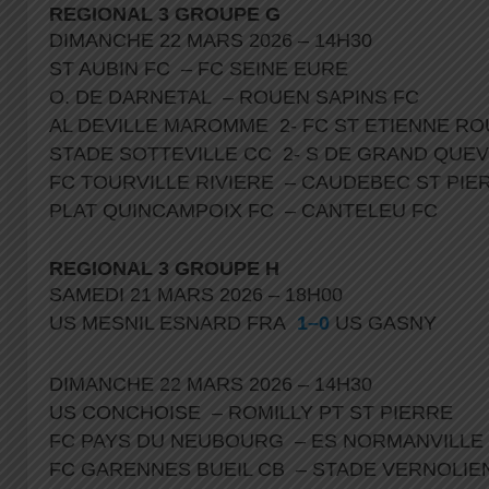
REGIONAL 3 GROUPE G
DIMANCHE 22 MARS 2026 – 14H30
ST AUBIN FC – FC SEINE EURE
O. DE DARNETAL – ROUEN SAPINS FC
AL DEVILLE MAROMME 2- FC ST ETIENNE R
STADE SOTTEVILLE CC 2- S DE GRAND QUE
FC TOURVILLE RIVIERE – CAUDEBEC ST PI
PLAT QUINCAMPOIX FC – CANTELEU FC
REGIONAL 3 GROUPE H
SAMEDI 21 MARS 2026 – 18H00
US MESNIL ESNARD FRA
1–0
US GASNY
DIMANCHE 22 MARS 2026 – 14H30
US CONCHOISE – ROMILLY PT ST PIERRE
FC PAYS DU NEUBOURG – ES NORMANVILL
FC GARENNES BUEIL CB – STADE VERNOLI