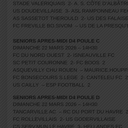
STADE VALERIQUAIS 2- A. S. CÔTE D’ALBÂT
US DOUDEVILLAISE 3- ASL RAMPONNEAU F
AS SASSETOT THEROULD 2- US DES FALAIS
FC FREVILLE BO.SIVOM – US DE LA PRESQU’
SENIORS APRES-MIDI D4 POULE C
DIMANCHE 22 MARS 2026 – 14H30
FC DU NORD OUEST 2- ISNEAUVILLE FC
SC PETIT COURONNE 2- FC BOOS 2
ASQUEVILLY CHU ROUEN – MAURICE.HOUP
FC BONSECOURS S.LEGE 2- CANTELEU FC 
US CAILLY – ESP FOOTBALL 2
SENIORS APRES-MIDI D4 POULE D
DIMANCHE 22 MARS 2026 – 14H30
TANCARVILLE AC – RC DU PORT DU HAVRE 
FC ROLLEVILLAIS 2- US GODERVILLAISE
CS SERV.MUN.LE HAVRE 3- HELLANDES FC