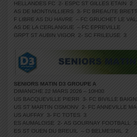
HELLANDES FC 2- ESPC ST GILLES ETAIN 2
AS DE MONTIVILLIERS 3- FC BREAUTE BRET
F LIBRE AS DU HAVRE – FC GRUCHET LE VA
AS DE LA CERLANGUE – FC EPREVILLE
GRPT ST AUBIN VIGOR 2- SC FRILEUSE 3
SENIORS MATIN D3 GROUPE A
DIMANCHE 22 MARS 2026 – 10H00
US BACQUEVILLE PIERR 3- FC BIVILLE BAI
US ST MARTIN OSMONV 2- FC ANNEVILLE 
US AUFFAY 3- FC TOTES 3
ES AUMALOISE 2- AS GOURNAY FOOTBALL 
ES ST OUEN DU BREUIL – O BELMESNIL 2