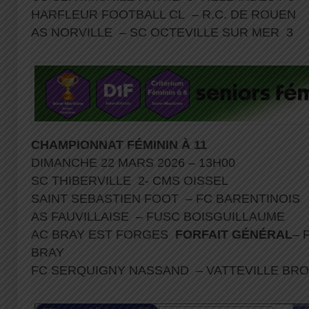
HARFLEUR FOOTBALL CL – R.C. DE ROUEN
AS NORVILLE – SC OCTEVILLE SUR MER 3
CHAMPIONNAT FÉMININ À
11
DIMANCHE 22 MARS 2026 – 13H00
SC THIBERVILLE 2- CMS OISSEL
SAINT SEBASTIEN FOOT – FC BARENTINOIS
AS FAUVILLAISE – FUSC BOISGUILLAUME
AC BRAY EST FORGES
FORFAIT GÉNÉRAL
– 
BRAY
FC SERQUIGNY NASSAND – VATTEVILLE B