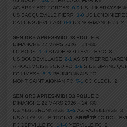
AS BUCHY
1-1
LA F.A CAUX MARINE
AC BRAY EST FORGES
0-0
US LUNERAYSIEN
US BACQUEVILLE PIERR
1-0
US LONDINIERE
CA LONGUEVILLAIS
0-3
US NORMANDE 76 2
SENIORS APRES-MIDI D3 POULE B
DIMANCHE 22 MARS 2026 – 14H30
FC BOOS
1–0
STADE SOTTEVILLE CC 3
US DOUDEVILLAISE
2-1
AS ST PIERRE VARE
A HOULMOISE BOND FC
1-6
S DE GRAND QUE
FC LIMESY
5–3
REUNIONNAIS FC
MONT SAINT AIGNAN FC
5-1
CO CLEON 2
SENIORS APRES-MIDI D3 POULE C
DIMANCHE 22 MARS 2026 – 14H30
US YEBLERONNAISE
1–2
AS FAUVILLAISE 3
US ALLOUVILLE TROUVI
ARRÊTÉ
FC ROLLEV
ROGERVILLE FC
14–0
YERVILLE FC 2