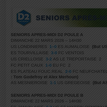
SENIORS APRES-MIDI D2 POULE A
DIMANCHE 22 MARS 2026 – 14H30
US LONDINIERES
1–0
ES AUMALOISE
(But U
ES TOURVILLAISE
3-0
FC VENTOIS
US CRIELLOISE
3-2
AS LE TREPORTAISE 2
FC PETIT CAUX
1-0
EU FC 2
ES PLATEAU FOUC.REAL
2-0
FC NEUFCHATEL
: Tom Godefroy et Alex Merhoun)
AS MESNIEROISE
1-1
US GREGEOISE
(But A
SENIORS APRES-MIDI D2 POULE B
DIMANCHE 22 MARS 2026 – 14H30